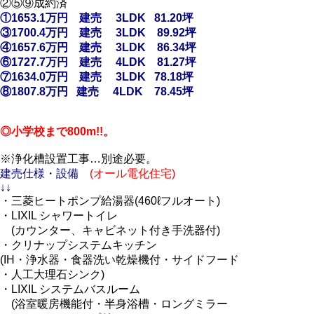
②⑤⑨成約済
①1653.1万円 建売 3LDK 81.20坪
③1700.4万円 建売 3LDK 89.92坪
④1657.6万円 建売 3LDK 86.34坪
⑥1727.7万円 建売 4LDK 81.27坪
⑦1634.0万円 建売 3LDK 78.18坪
⑧1807.8万円 建売 4LDK 78.45坪
◎小学校まで800m!!。
※浄化槽設置工事…別途必要。
建売仕様・設備
(オール電化住宅)
↓↓
・三菱ヒートポンプ給湯器(460ℓフルオート)
・LIXIL シャワートイレ
(カウンター、キャビネット付き手洗器付)
・クリナップシステムキッチン
(IH・浄水器・食器洗い乾燥機付・サイドフード
・人工大理石シンク)
・LIXIL システムバスルーム
(浴室暖房機能付・半身浴槽・ロングミラー