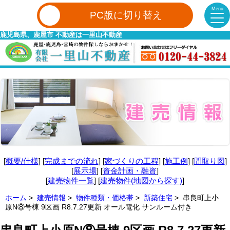
Menu
PC版に切り替え
鹿児島県、鹿屋市 不動産は一里山不動産
[
概要/仕様
] [
完成までの流れ
] [
家づくりの工程
] [
施工例
] [
間取り図
]
[
展示場
] [
資金計画・融資
]
[
建売物件一覧
] [
建売物件(地図から探す)
]
ホーム
>
建売情報
>
物件種類・価格帯
>
新築住宅
> 串良町上小
原N⑧号棟 9区画 R8.7.27更新 オール電化 サンルーム付き