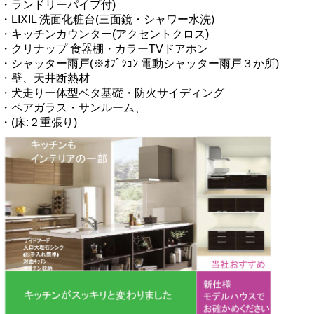
・ランドリーパイプ付)
・LIXIL 洗面化粧台(三面鏡・シャワー水洗)
・キッチンカウンター(アクセントクロス)
・クリナップ 食器棚・カラーTVドアホン
・シャッター雨戸(※ｵﾌﾟｼｮﾝ 電動シャッター雨戸３か所)
・壁、天井断熱材
・犬走り一体型ベタ基礎・防火サイディング
・ペアガラス・サンルーム、
・(床:２重張り)