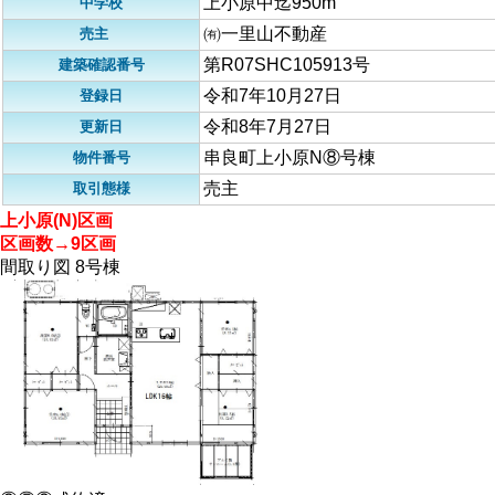
上小原中迄950m
中学校
㈲一里山不動産
売主
第R07SHC105913号
建築確認番号
令和7年10月27日
登録日
令和8年7月27日
更新日
串良町上小原N⑧号棟
物件番号
売主
取引態様
上小原(N)区画
区画数→9区画
間取り図 8号棟