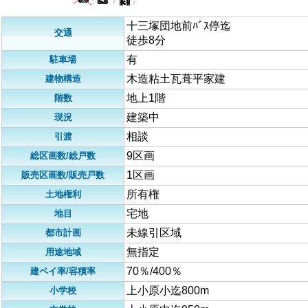
十三塚団地前ﾊﾞｽ停迄
交通
徒歩8分
有
駐車場
木造粘土瓦葺平家建
建物構造
地上1階
階数
建築中
現況
相談
引渡
9区画
総区画数/総戸数
1区画
販売区画数/販売戸数
所有権
土地権利
宅地
地目
未線引区域
都市計画
無指定
用途地域
70％/400％
建ペイ率/容積率
上小原小迄800m
小学校