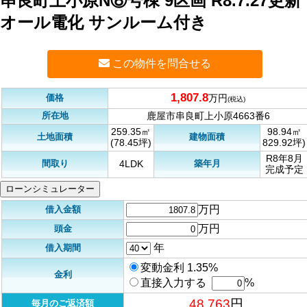
串良町上小原N⑧号棟 9区画 R8.7.27更新
オール電化 サンルーム付き
この物件を問合せる
1,807.8
価格
万円
(税込)
所在地
鹿屋市串良町上小原4663番6
259.35㎡
98.94㎡
土地面積
建物面積
(78.45坪)
829.92坪)
R8年8月
間取り
築年月
4LDK
完成予定
ローンシミュレーター
万円
借入金額
万円
頭金
年
借入期間
変動金利 1.35%
金利
直接入力する
%
48,763
円
毎月のご返済額