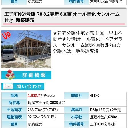
種目
新築建売
物件番号
大崎町永吉A③号棟
王子町N⑦号棟 R8.8.2更新 8区画 オール電化 サンルーム
付き 新築建売
★建売分譲住宅☆売主:㈲一里山不
動産★設備(オール電化・ペアガラ
ス・サンルーム)総区画数8区画☆
分譲地は、地盤調査済
価格
1,832.7
万円
間取り
4LDK
(税込)
所在地
鹿屋市王子町3930番21
土地面積
263.79㎡(79.79坪)
築年月
R8年12月完成予定
建物面積
92.62㎡(28.01坪)
小学校
鹿屋小迄1,620m
種目
新築建売
物件番号
王子町N⑦号棟