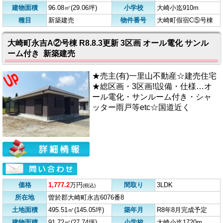
建物面積
96.08㎡(29.06坪)
小学校
大崎小迄910m
種目
新築建売
物件番号
大崎町假宿C⑤号棟
大崎町永吉A②号棟 R8.8.3更新 3区画 オール電化 サンル
ーム付き 新築建売
★売主(有)一里山不動産☆建売住宅
★総区画・3区画!!設備・仕様…オ
ール電化・サンルーム付き・シャ
ッター雨戸等etc☆国道近く
価格
1,777.2
万円
間取り
3LDK
(税込)
所在地
曽於郡大崎町永吉6076番8
土地面積
495.51㎡(145.05坪)
築年月
R8年8月完成予定
建物面積
91.72㎡(27.74坪)
小学校
大崎小迄1720m