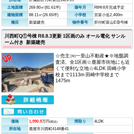
土地面積
269.80㎡(81.61坪)
築年月
R8年8月完成予定
建物面積
88.11㎡(26.65坪)
小学校
宮富小迄2,400m
種目
新築建売
物件番号
肝付町富山E⑨号棟
川西町Q①号棟 R8.8.3更新 1区画のみ オール電化 サンル
ーム付き 新築建売
☆売主:㈲一里山不動産★※地盤調
査済。全1区画☆鹿屋市街地にも近
くて便利な立地☆4LDK 田崎小学
校まで1113m 田崎中学校まで
1475m
価格
1,990.9
万円
間取り
4LDK
(税込)
所在地
鹿屋市川西町4148番41