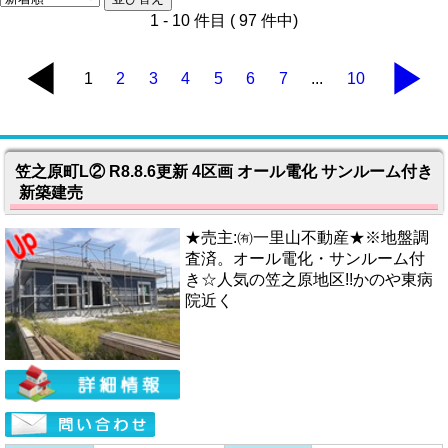
1 - 10 件目 ( 97 件中)
◀
▶
1
2
3
4
5
6
7
...
10
笠之原町L② R8.8.6更新 4区画 オール電化 サンルーム付き
新築建売
★売主:㈲一里山不動産★※地盤調
査済。オール電化・サンルーム付
き☆人気の笠之原地区!!かのや東病
院近く