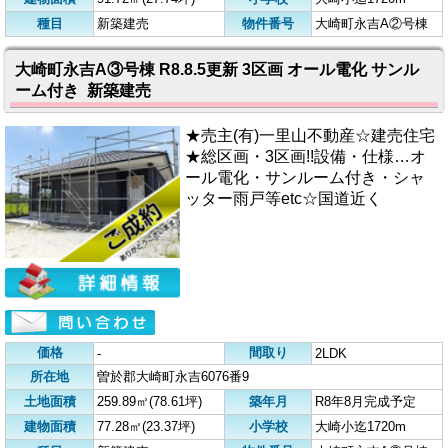
種目
新築建売
物件番号
大崎町永吉A②号棟
大崎町永吉A③号棟 R8.8.5更新 3区画 オール電化 サンル
ーム付き 新築建売
★売主(有)一里山不動産☆建売住宅
★総区画・3区画!!設備・仕様…オ
ール電化・サンルーム付き・シャ
ッター雨戸等etc☆国道近く
価格
間取り
-
2LDK
所在地
曽於郡大崎町永吉6076番9
土地面積
259.89㎡(78.61坪)
築年月
R8年8月完成予定
建物面積
77.28㎡(23.37坪)
小学校
大崎小迄1720m