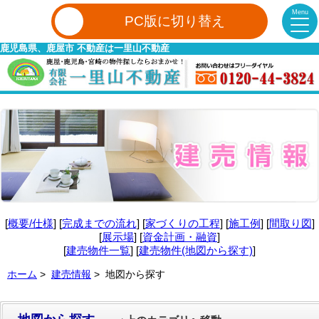
Menu
PC版に切り替え
鹿児島県、鹿屋市 不動産は一里山不動産
[
概要/仕様
] [
完成までの流れ
] [
家づくりの工程
] [
施工例
] [
間取り図
]
[
展示場
] [
資金計画・融資
]
[
建売物件一覧
] [
建売物件(地図から探す)
]
ホーム
>
建売情報
> 地図から探す