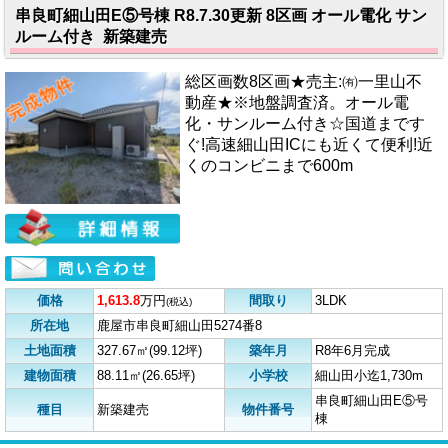
串良町細山田E⑤号棟 R8.7.30更新 8区画 オール電化 サン
ルーム付き 新築建売
総区画数8区画★売主:㈲一里山不
動産★※地盤調査済。オール電
化・サンルーム付き☆国道まです
ぐ!高速細山田ICにも近くて便利!近
くのコンビニまで600m
価格
1,613.8
万円
間取り
3LDK
(税込)
所在地
鹿屋市串良町細山田5274番8
土地面積
327.67㎡(99.12坪)
築年月
R8年6月完成
建物面積
88.11㎡(26.65坪)
小学校
細山田小迄1,730m
串良町細山田E⑤号
種目
新築建売
物件番号
棟