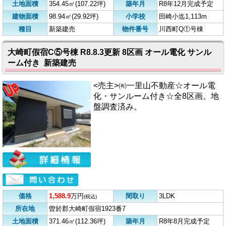
土地面積
354.45㎡(107.22坪)
築年月
R8年12月完成予定
建物面積
98.94㎡(29.92坪)
小学校
田崎小迄1,113m
種目
新築建売
物件番号
川西町Q①号棟
大崎町假宿C⑤号棟 R8.8.3更新 8区画 オール電化 サンル
ーム付き 新築建売
<売主>㈲一里山不動産☆オール電
化・サンルーム付き☆全8区画。地
盤調査済み。
価格
1,588.9
万円
間取り
3LDK
(税込)
所在地
曽於郡大崎町假宿1923番7
土地面積
371.46㎡(112.36坪)
築年月
R8年8月完成予定