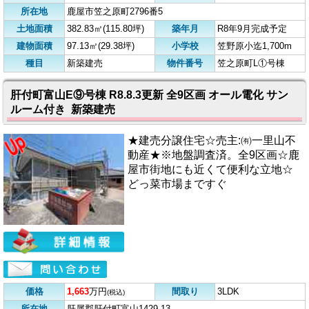
所在地
鹿屋市笠之原町2796番5
土地面積
382.83㎡(115.80坪)
築年月
R8年9月完成予定
建物面積
97.13㎡(29.38坪)
小学校
笠野原小迄1,700m
種目
新築建売
物件番号
笠之原町L①号棟
肝付町富山E⑨号棟 R8.8.3更新 全9区画 オール電化 サン
ルーム付き 新築建売
★建売分譲住宅☆売主:㈲一里山不
動産★※地盤調査済。全9区画☆鹿
屋市街地にも近くて便利な立地☆
どっ菜市場まですぐ
価格
1,663
万円
間取り
3LDK
(税込)
所在地
肝属郡肝付町富山1429-13