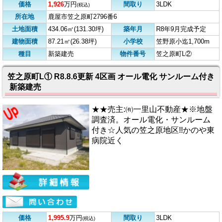
価格
1,926
万円
間取り
3LDK
(税込)
所在地
鹿屋市笠之原町2796番6
土地面積
434.06㎡(131.30坪)
築年月
R8年9月完成予定
建物面積
87.21㎡(26.38坪)
小学校
笠野原小迄1,700m
種目
新築建売
物件番号
笠之原町L②
笠之原町L① R8.8.6更新 4区画 オール電化 サンルーム付き
新築建売
★★売主:㈲一里山不動産★※地盤
調査済。オール電化・サンルーム
付き☆人気の笠之原地区!!かのや東
病院近く
価格
1,995.9
万円
間取り
3LDK
(税込)