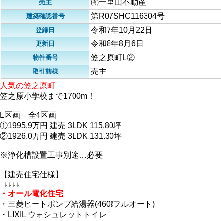
㈲一里山不動産
売主
第R07SHC116304号
建築確認番号
令和7年10月22日
登録日
令和8年8月6日
更新日
笠之原町L②
物件番号
売主
取引態様
人気の笠之原町
笠之原小学校まで1700m！
L区画 全4区画
①1995.9万円 建売 3LDK 115.80坪
②1926.0万円 建売 3LDK 131.30坪
※浄化槽設置工事別途…必要
【建売住宅仕様】
↓↓↓↓
・オール電化住宅
・三菱ヒートポンプ給湯器(460ℓフルオート)
・LIXIL ウォシュレットトイレ