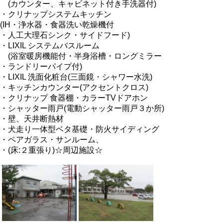
(カウンター、キャビネット付き手洗器付)
・クリナップシステムキッチン
(IH・浄水器・食器洗い乾燥機付
・人工大理石シンク・サイドフード)
・LIXIL システムバスルーム
(浴室暖房機能付・半身浴槽・ロングミラー
・ランドリーパイプ付)
・LIXIL 洗面化粧台(三面鏡・シャワー水洗)
・キッチンカウンター(アクセントクロス)
・クリナップ 食器棚・カラーTVドアホン
・シャッター雨戸(電動シャッター雨戸３か所)
・壁、天井断熱材
・犬走り一体型ベタ基礎・防火サイディング
・ペアガラス・サンルーム、
・(床:２重張り)☆周辺施設☆