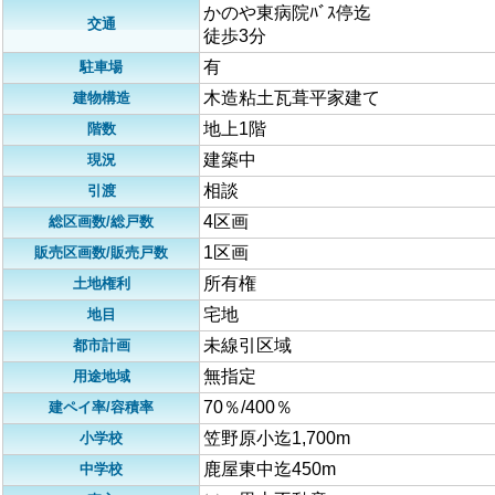
かのや東病院ﾊﾞｽ停迄
交通
徒歩3分
有
駐車場
木造粘土瓦葺平家建て
建物構造
地上1階
階数
建築中
現況
相談
引渡
4区画
総区画数/総戸数
1区画
販売区画数/販売戸数
所有権
土地権利
宅地
地目
未線引区域
都市計画
無指定
用途地域
70％/400％
建ペイ率/容積率
笠野原小迄1,700m
小学校
鹿屋東中迄450m
中学校