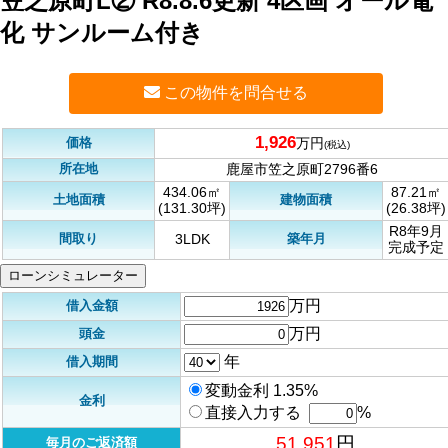
笠之原町L② R8.8.6更新 4区画 オール電
化 サンルーム付き
この物件を問合せる
1,926
価格
万円
(税込)
所在地
鹿屋市笠之原町2796番6
434.06㎡
87.21㎡
土地面積
建物面積
(131.30坪)
(26.38坪)
R8年9月
間取り
築年月
3LDK
完成予定
ローンシミュレーター
万円
借入金額
万円
頭金
年
借入期間
変動金利 1.35%
金利
直接入力する
%
51,951
円
毎月のご返済額