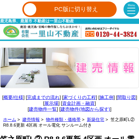
Menu
PC版に切り替え
鹿児島県、鹿屋市 不動産は一里山不動産
[
概要/仕様
] [
完成までの流れ
] [
家づくりの工程
] [
施工例
] [
間取り図
]
[
展示場
] [
資金計画・融資
]
[
建売物件一覧
] [
建売物件(地図から探す)
]
ホーム
>
建売情報
>
物件種類・価格帯
>
新築住宅
> 笠之原町L②
R8.8.6更新 4区画 オール電化 サンルーム付き