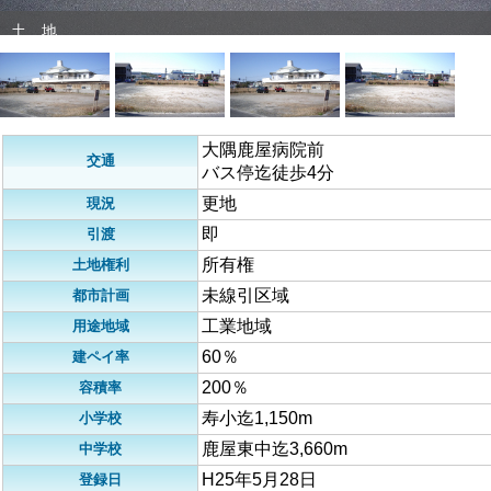
土 地
大隅鹿屋病院前
交通
バス停迄徒歩4分
更地
現況
即
引渡
所有権
土地権利
未線引区域
都市計画
工業地域
用途地域
60％
建ペイ率
200％
容積率
寿小迄1,150m
小学校
鹿屋東中迄3,660m
中学校
H25年5月28日
登録日