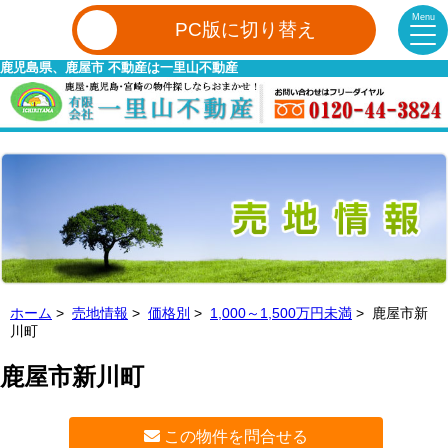
Menu
PC版に切り替え
鹿児島県、鹿屋市 不動産は一里山不動産
ホーム
>
売地情報
>
価格別
>
1,000～1,500万円未満
> 鹿屋市新
川町
鹿屋市新川町
この物件を問合せる