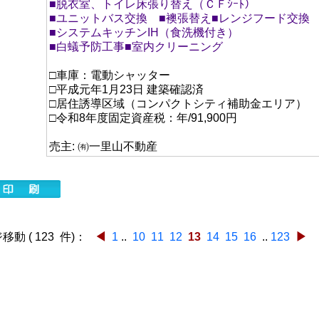
■脱衣室、トイレ床張り替え（ＣＦｼｰﾄ）
■ユニットバス交換 ■襖張替え■レンジフード交換
■システムキッチンIH（食洗機付き）
■白蟻予防工事■室内クリーニング
□車庫：電動シャッター
□平成元年1月23日 建築確認済
□居住誘導区域（コンパクトシティ補助金エリア）
□令和8年度固定資産税：年/91,900円
売主: ㈲一里山不動産
動 ( 123 件)：
◀
1
..
10
11
12
13
14
15
16
..
123
▶