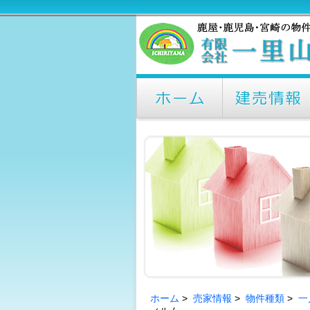
ホーム
>
売家情報
>
物件種類
>
一