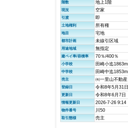
地上1階
階数
空家
現況
即
引渡
所有権
土地権利
宅地
地目
未線引区域
都市計画
無指定
用途地域
70％/400％
建ペイ率/容積率
田崎小迄1863
小学校
田崎中迄1853m
中学校
㈲一里山不動産
売主
令和8年5月31
登録日
令和8年6月7日
更新日
2026-7-26 9:14
情報更新日
川50
物件番号
売主
取引態様