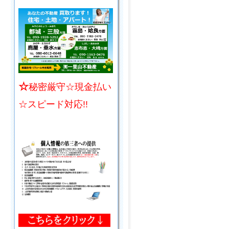
☆
秘密厳守☆現金払い
☆スピード対応!!