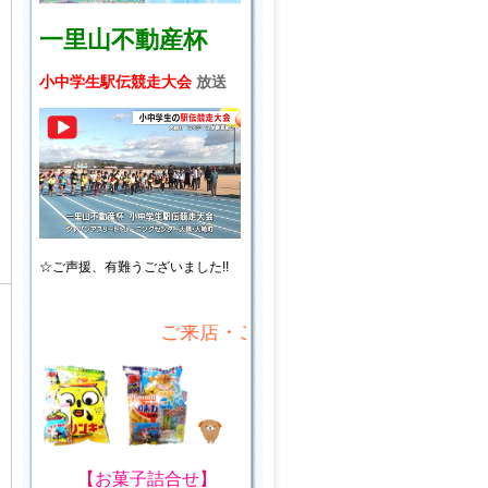
一里山不動産杯
小中学生駅伝競走大会
放送
☆ご声援、
有難うございました!!
ご来店・ご来場プレゼント!
【
お菓子詰合せ
】