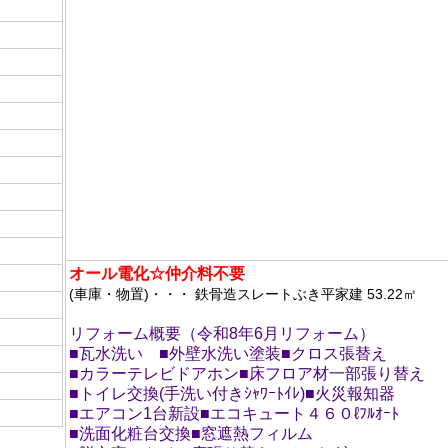
m
オール電化☆仲介料不要
(車庫・物置)・・・ 鉄骨造スレートぶき平家建 53.22㎡
日
リフォーム概要（令和8年6月リフォーム）
■瓦水洗い ■外壁水洗い塗装■クロス張替え
■カラーテレビドアホン■床フロア材一部張り替え
■トイレ交換(手洗い付きｼｬﾜｰﾄｲﾚ)■火災報知器
■エアコン1台新設■エコキュート４６０ℓﾌﾙｵｰﾄ
■洗面化粧台交換■窓遮熱フィルム