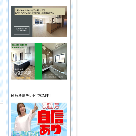
民放放送
テレビ
でCM中!