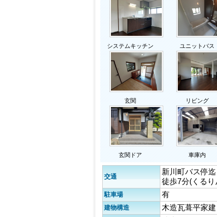
システムキッチン
ユニットバス
玄関
リビング
玄関ドア
車庫内
新川町バス停迄
交通
徒歩7分(くるり
有
駐車場
木造瓦葺平家建
建物構造