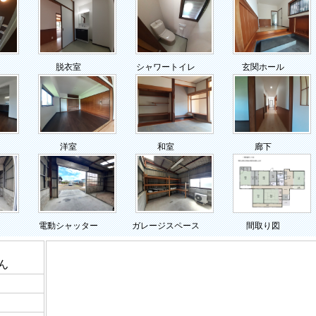
脱衣室
シャワートイレ
玄関ホール
洋室
和室
廊下
間取り図
電動シャッター
ガレージスペース
ん