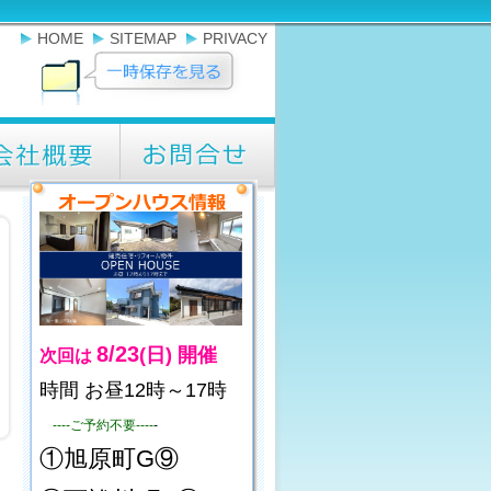
HOME
SITEMAP
PRIVACY
8/23
(日)
開催
次回は
時間 お昼12時～17時
----ご予約不要----
-
①旭原町G⑨