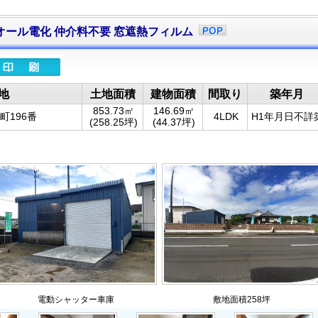
載 オール電化 仲介料不要 窓遮熱フィルム
地
土地面積
建物面積
間取り
築年月
853.73㎡
146.69㎡
町196番
4LDK
H1年月日不詳
(258.25坪)
(44.37坪)
電動シャッター車庫
敷地面積258坪