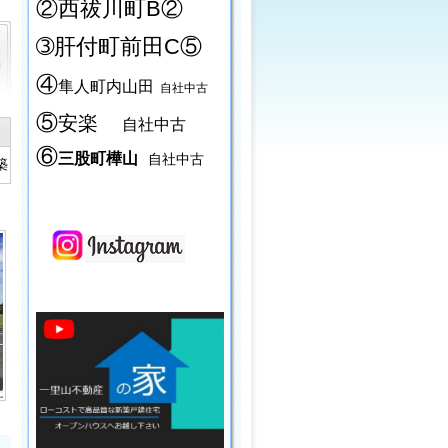
②西祓川町B②
➂肝付町前田C⑤
④
隼人町内山田
自社中古
⑤
安楽
自社中古
⑥
三股町樺山
自社中古
築