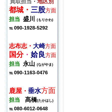
買取担当
・
地区別
都城・
三股
方面
盛川
担当
(もりかわ)
090-1928-5292
℡
志布志・
大崎
方面
国分
・
姶良
方面
永山
担当
(ながやま)
090-1163-0476
℡
方面
鹿屋
垂水
・
髙橋
担当
(たかはし)
080-6012-0648
℡