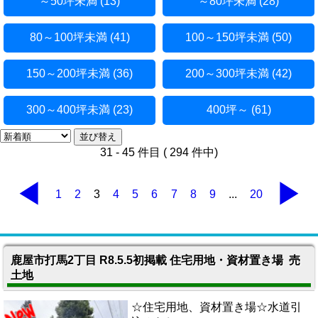
～50坪未満 (13)
～80坪未満 (28)
80～100坪未満 (41)
100～150坪未満 (50)
150～200坪未満 (36)
200～300坪未満 (42)
300～400坪未満 (23)
400坪～ (61)
31 - 45 件目 ( 294 件中)
◀
▶
1
2
3
4
5
6
7
8
9
...
20
鹿屋市打馬2丁目 R8.5.5初掲載 住宅用地・資材置き場 売
土地
☆住宅用地、資材置き場☆水道引