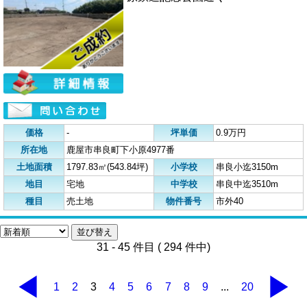
価格
-
坪単価
0.9万円
所在地
鹿屋市串良町下小原4977番
土地面積
1797.83㎡(543.84坪)
小学校
串良小迄3150m
地目
宅地
中学校
串良中迄3510m
種目
売土地
物件番号
市外40
31 - 45 件目 ( 294 件中)
◀
▶
1
2
3
4
5
6
7
8
9
...
20