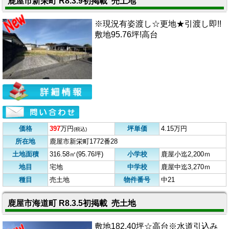
鹿屋市新栄町 R8.3.9初掲載 売土地
※現況有姿渡し☆更地★引渡し即!!
敷地95.76坪!高台
価格
397
万円
坪単価
4.15万円
(税込)
所在地
鹿屋市新栄町1772番28
土地面積
316.58㎡(95.76坪)
小学校
鹿屋小迄2,200ｍ
地目
宅地
中学校
鹿屋中迄3,270ｍ
種目
売土地
物件番号
中21
鹿屋市海道町 R8.3.5初掲載 売土地
敷地182.40坪☆高台※水道引込み