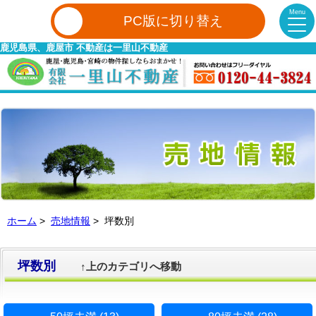
Menu
PC版に切り替え
鹿児島県、鹿屋市 不動産は一里山不動産
ホーム
>
売地情報
> 坪数別
坪数別
↑上のカテゴリへ移動