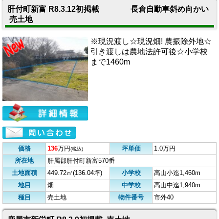
肝付町新富 R8.3.12初掲載 長倉自動車斜め向かい
売土地
※現況渡し☆現況畑! 農振除外地☆
引き渡しは農地法許可後☆小学校
まで1460m
価格
136
万円
坪単価
1.0万円
(税込)
所在地
肝属郡肝付町新富570番
土地面積
449.72㎡(136.04坪)
小学校
高山小迄1,460m
地目
畑
中学校
高山中迄1,940m
種目
売土地
物件番号
市外40