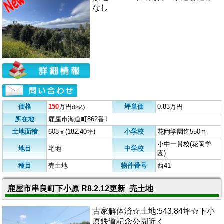
なし
価格
150
万円
坪単価
0.83万円
(税込)
所在地
鹿屋市海道町862番1
土地面積
603㎡(182.40坪)
小学校
花岡学園迄550m
小中一貫校(花岡学
地目
宅地
中学校
園)
種目
売土地
物件番号
西41
鹿屋市串良町下小原 R8.2.12更新 売土地
古家解体済☆土地:543.84坪☆下小
原鉄道記念公園近く