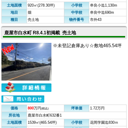
土地面積
920㎡(278.30坪)
小学校
串良小迄1,130m
地目
畑
中学校
串良中迄690m
種目
売土地
物件番号
市外43
鹿屋市白水町 R8.4.1初掲載 売土地
※未登記倉庫あり☆敷地465.54坪
価格
800
万円
坪単価
1.72万円
(税込)
所在地
鹿屋市白水町632番1
土地面積
1539㎡(465.54坪)
小学校
花岡学園迄830ｍ