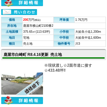
価格
200
万円
坪単価
1.76万円
(税込)
所在地
鹿屋市横山町2100番2
土地面積
375.65㎡(113.63坪)
小学校
大姶良小迄1,200m
地目
宅地
中学校
大姶良中迄1,600m
種目
売土地
物件番号
川3
鹿屋市白崎町 R8.4.16更新 売土地
※現状渡し☆2面市道に接す
☆433.48坪!!