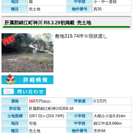
地目
畑
中学校
小・中一貫校
種目
売土地
物件番号
西35
肝属郡錦江町神川 R8.3.29初掲載 売土地
敷地319.74坪※現状渡し
価格
160
万円
坪単価
0.5万円
(税込)
所在地
肝属郡錦江町神川6359-18
土地面積
1057.02㎡(319.74坪)
小学校
大根占小迄9,914m
地目
宅地
中学校
錦江中迄9,696m
種目
売土地
物件番号
市外94