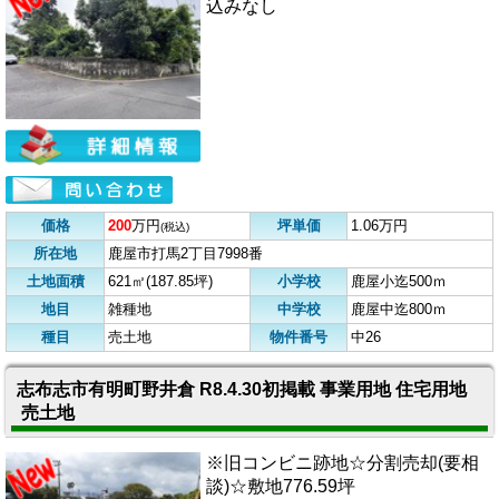
込みなし
価格
200
万円
坪単価
1.06万円
(税込)
所在地
鹿屋市打馬2丁目7998番
土地面積
621㎡(187.85坪)
小学校
鹿屋小迄500ｍ
地目
雑種地
中学校
鹿屋中迄800ｍ
種目
売土地
物件番号
中26
志布志市有明町野井倉 R8.4.30初掲載 事業用地 住宅用地
売土地
※旧コンビニ跡地☆分割売却(要相
談)☆敷地776.59坪