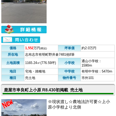
価格
1,552
万円
坪単価
約2.0万円
(税込)
所在地
志布志市有明町野井倉7481他8筆
通山小学校：
土地面積
1165.24㎡(776.59坪)
小学校
1590ⅿ
地目
宅地・雑種地
中学校
有明中学校：5470ⅿ
種目
売土地
物件番号
市外101
鹿屋市串良町上小原 R8.430初掲載 売土地
※現状渡し☆農地法許可要☆上小
原小学校より北側