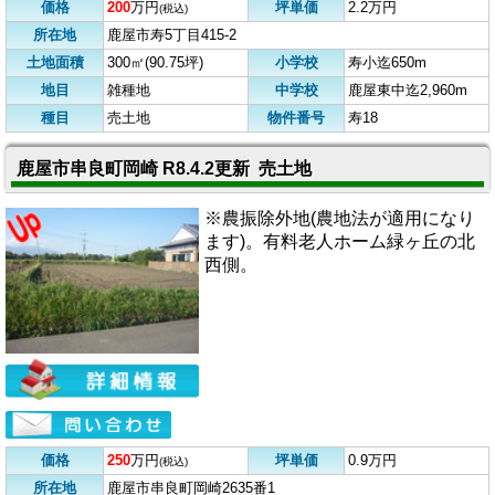
価格
200
万円
坪単価
2.2万円
(税込)
所在地
鹿屋市寿5丁目415-2
土地面積
300㎡(90.75坪)
小学校
寿小迄650m
地目
雑種地
中学校
鹿屋東中迄2,960m
種目
売土地
物件番号
寿18
鹿屋市串良町岡崎 R8.4.2更新 売土地
※農振除外地(農地法が適用になり
ます)。有料老人ホーム緑ヶ丘の北
西側。
価格
250
万円
坪単価
0.9万円
(税込)
所在地
鹿屋市串良町岡崎2635番1