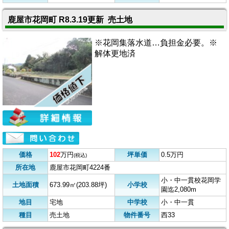
鹿屋市花岡町 R8.3.19更新 売土地
※花岡集落水道…負担金必要。※
解体更地済
価格
102
万円
坪単価
0.5万円
(税込)
所在地
鹿屋市花岡町4224番
小・中一貫校花岡学
土地面積
673.99㎡(203.88坪)
小学校
園迄2,080m
地目
宅地
中学校
小・中一貫
種目
売土地
物件番号
西33