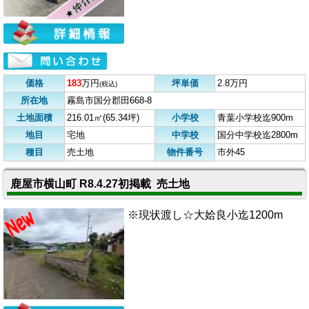
価格
183
万円
坪単価
2.8万円
(税込)
所在地
霧島市国分郡田668-8
土地面積
216.01㎡(65.34坪)
小学校
青葉小学校迄900m
地目
宅地
中学校
国分中学校迄2800m
種目
売土地
物件番号
市外45
鹿屋市横山町 R8.4.27初掲載 売土地
※現状渡し☆大姶良小迄1200m