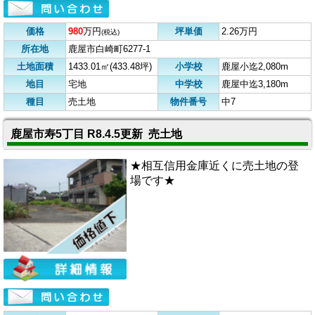
価格
980
万円
坪単価
2.26万円
(税込)
所在地
鹿屋市白崎町6277-1
土地面積
1433.01㎡(433.48坪)
小学校
鹿屋小迄2,080m
地目
宅地
中学校
鹿屋中迄3,180m
種目
売土地
物件番号
中7
鹿屋市寿5丁目 R8.4.5更新 売土地
★相互信用金庫近くに売土地の登
場です★