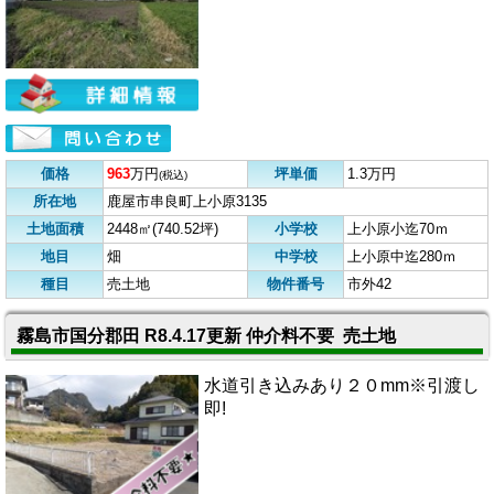
価格
963
万円
坪単価
1.3万円
(税込)
所在地
鹿屋市串良町上小原3135
土地面積
2448㎡(740.52坪)
小学校
上小原小迄70ｍ
地目
畑
中学校
上小原中迄280ｍ
種目
売土地
物件番号
市外42
霧島市国分郡田 R8.4.17更新 仲介料不要 売土地
水道引き込みあり２０mm※引渡し
即!