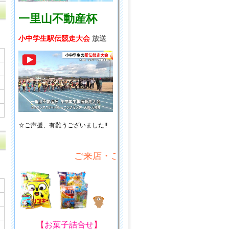
一里山不動産杯
小中学生駅伝競走大会
放送
☆ご声援、
有難うございました!!
ご来店・ご来場プレゼント!
【
お菓子詰合せ
】