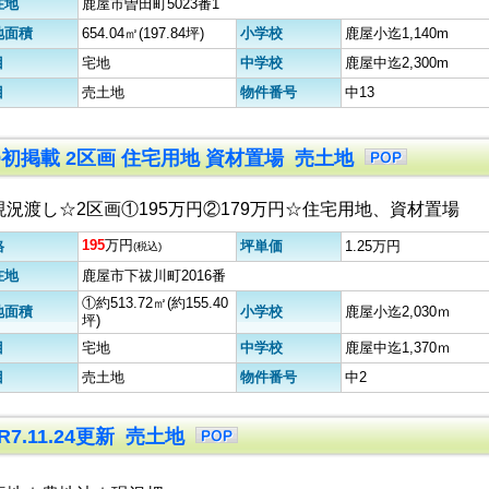
在地
鹿屋市曽田町5023番1
地面積
654.04㎡(197.84坪)
小学校
鹿屋小迄1,140m
目
宅地
中学校
鹿屋中迄2,300m
目
売土地
物件番号
中13
.9初掲載 2区画 住宅用地 資材置場 売土地
現況渡し☆2区画①195万円②179万円☆住宅用地、資材置場
195
万円
格
坪単価
1.25万円
(税込)
在地
鹿屋市下祓川町2016番
①約513.72㎡(約155.40
地面積
小学校
鹿屋小迄2,030ｍ
坪)
目
宅地
中学校
鹿屋中迄1,370ｍ
目
売土地
物件番号
中2
7.11.24更新 売土地