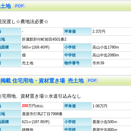
売土地
現況渡し☆農地法必要☆
格
-
坪単価
2.3万円
在地
肝属郡肝付町前田4501番2
地面積
560㎡(169.40坪)
小学校
高山小迄1780m
目
畑
中学校
高山中迄2080m
目
売土地
物件番号
市外39
.5初掲載 住宅用地・資材置き場 売土地
住宅用地、資材置き場☆水道引込みなし
200
万円
格
坪単価
1.06万円
(税込)
在地
鹿屋市打馬2丁目7998番
地面積
621㎡(187.85坪)
小学校
鹿屋小迄500ｍ
目
雑種地
中学校
鹿屋中迄800ｍ