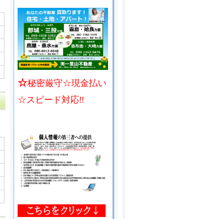
☆
秘密厳守☆現金払い
☆スピード対応!!