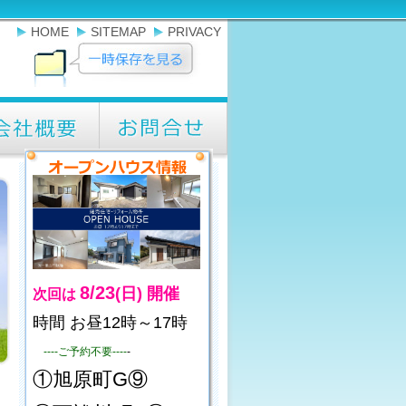
HOME
SITEMAP
PRIVACY
8/23
(日)
開催
次回は
時間 お昼12時～17時
----ご予約不要----
-
①旭原町G⑨