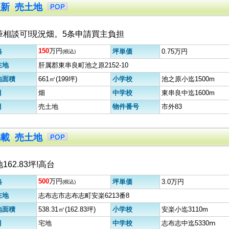
6更新 売土地
筆相談可!現況畑。5条申請買主負担
150
万円
格
坪単価
0.75万円
(税込)
在地
肝属郡東串良町池之原2152-10
地面積
661㎡(199坪)
小学校
池之原小迄1500m
目
畑
中学校
東串良中迄1600m
目
売土地
物件番号
市外83
初掲載 売土地
162.83坪!高台
500
万円
格
坪単価
3.0万円
(税込)
在地
志布志市志布志町安楽6213番8
地面積
538.31㎡(162.83坪)
小学校
安楽小迄3110m
目
宅地
中学校
志布志中迄5330ⅿ