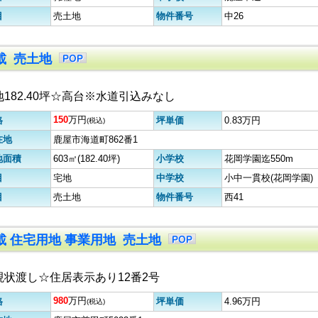
目
売土地
物件番号
中26
掲載 売土地
地182.40坪☆高台※水道引込みなし
150
万円
格
坪単価
0.83万円
(税込)
在地
鹿屋市海道町862番1
地面積
603㎡(182.40坪)
小学校
花岡学園迄550m
目
宅地
中学校
小中一貫校(花岡学園)
目
売土地
物件番号
西41
掲載 住宅用地 事業用地 売土地
現状渡し☆住居表示あり12番2号
980
万円
格
坪単価
4.96万円
(税込)