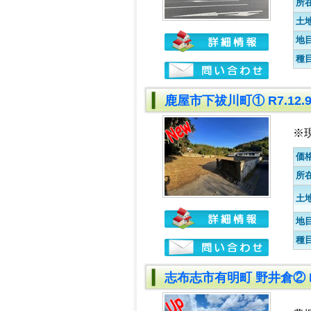
所
土
地
種
鹿屋市下祓川町① R7.12
※
価
所
土
地
種
志布志市有明町 野井倉② R