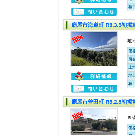
種
鹿屋市海道町 R8.3.5初
敷
価
所
土
地
種
鹿屋市曽田町 R8.2.8初
※
価