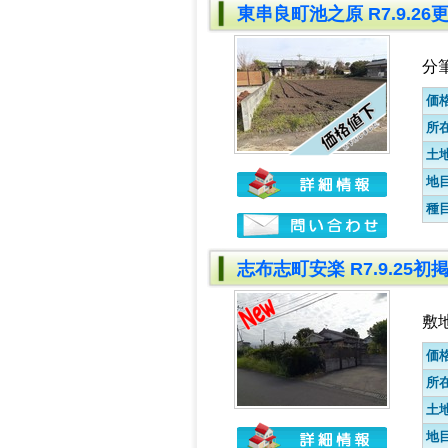
東串良町池之原 R7.9.2
分
価
所
土
地
種
志布志町安楽 R7.9.25
敷地
価
所
土
地