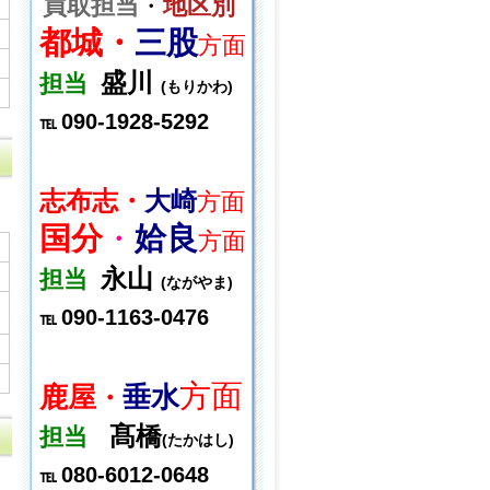
買取担当
・
地区別
都城・
三股
方面
盛川
担当
(もりかわ)
090-1928-5292
℡
志布志・
大崎
方面
国分
・
姶良
方面
永山
担当
(ながやま)
090-1163-0476
℡
方面
鹿屋
垂水
・
髙橋
担当
(たかはし)
080-6012-0648
℡