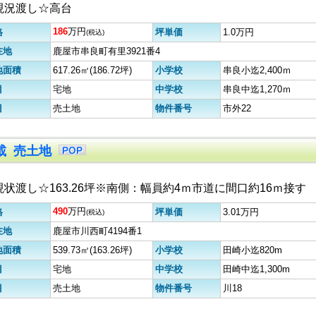
現況渡し☆高台
186
万円
格
坪単価
1.0万円
(税込)
在地
鹿屋市串良町有里3921番4
地面積
617.26㎡(186.72坪)
小学校
串良小迄2,400ｍ
目
宅地
中学校
串良中迄1,270ｍ
目
売土地
物件番号
市外22
掲載 売土地
現状渡し☆163.26坪※南側：幅員約4ｍ市道に間口約16ｍ接す
490
万円
格
坪単価
3.01万円
(税込)
在地
鹿屋市川西町4194番1
地面積
539.73㎡(163.26坪)
小学校
田崎小迄820m
目
宅地
中学校
田崎中迄1,300m
目
売土地
物件番号
川18