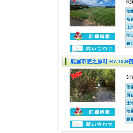
農
価
所
土
地
種
鹿屋市笠之原町 R7.10.
※
価
所
土
地
種