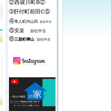
②西祓川町B②
➂肝付町前田C⑤
④
隼人町内山田
自社中古
⑤
安楽
自社中古
⑥
三股町樺山
自社中古