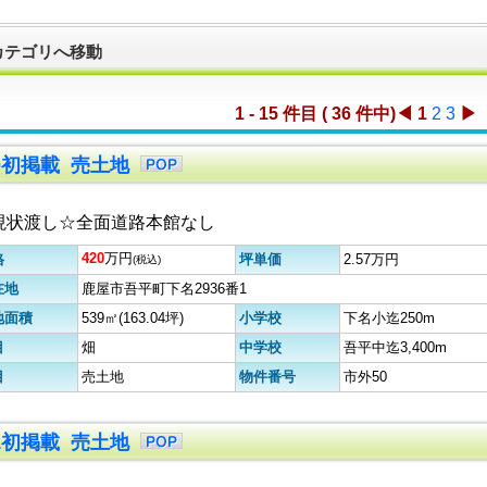
カテゴリへ移動
1 - 15 件目 ( 36 件中)
◀
1
2
3
▶
30初掲載 売土地
現状渡し☆全面道路本館なし
420
万円
格
坪単価
2.57万円
(税込)
在地
鹿屋市吾平町下名2936番1
地面積
539㎡(163.04坪)
小学校
下名小迄250m
目
畑
中学校
吾平中迄3,400m
目
売土地
物件番号
市外50
21初掲載 売土地