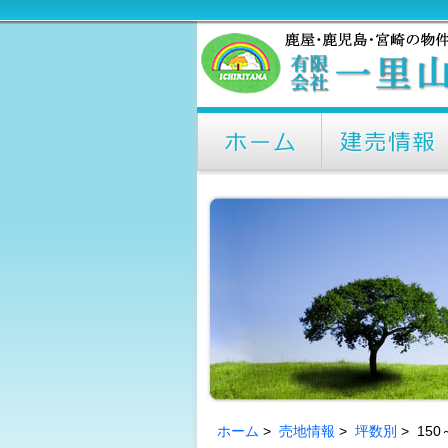
ホーム
>
売地情報
>
坪数別
> 15