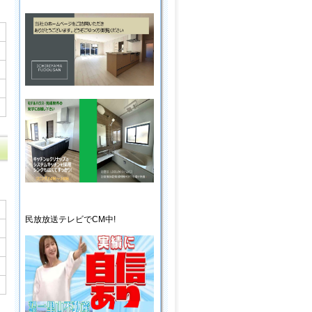
民放放送
テレビ
でCM中!