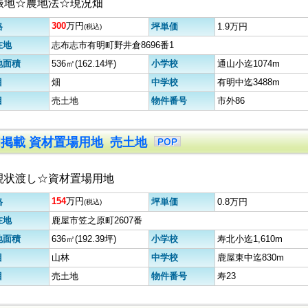
振地☆農地法☆現況畑
300
万円
格
坪単価
1.9万円
(税込)
在地
志布志市有明町野井倉8696番1
地面積
536㎡(162.14坪)
小学校
通山小迄1074m
目
畑
中学校
有明中迄3488m
目
売土地
物件番号
市外86
9初掲載 資材置場用地 売土地
現状渡し☆資材置場用地
154
万円
格
坪単価
0.8万円
(税込)
在地
鹿屋市笠之原町2607番
地面積
636㎡(192.39坪)
小学校
寿北小迄1,610m
目
山林
中学校
鹿屋東中迄830m
目
売土地
物件番号
寿23