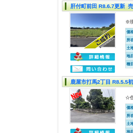
肝付町前田 R8.6.7更新 
※
価
所
土
地
種
鹿屋市打馬2丁目 R8.5
☆
価
所
土
地