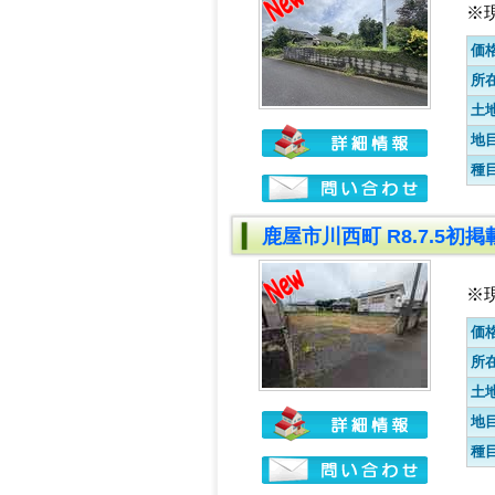
※
価
所
土
地
種
鹿屋市川西町 R8.7.5初
※
価
所
土
地
種