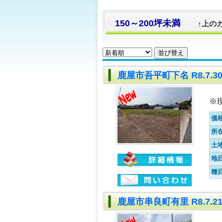
150～200坪未満
↑上の
鹿屋市吾平町下名 R8.7.
※
価
所
土
地
種
鹿屋市串良町有里 R8.7.