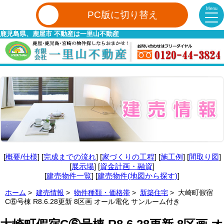
Menu
PC版に切り替え
鹿児島県、鹿屋市 不動産は一里山不動産
[
概要/仕様
] [
完成までの流れ
] [
家づくりの工程
] [
施工例
] [
間取り図
]
[
展示場
] [
資金計画・融資
]
[
建売物件一覧
] [
建売物件(地図から探す)
]
ホーム
>
建売情報
>
物件種類・価格帯
>
新築住宅
> 大崎町假宿
C⑥号棟 R8.6.28更新 8区画 オール電化 サンルーム付き