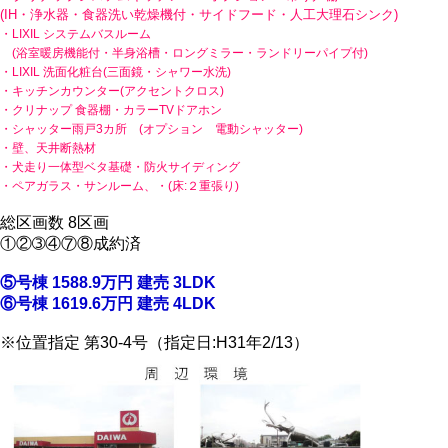
(IH・浄水器・食器洗い乾燥機付・サイドフード・人工大理石シンク)
・LIXIL システムバスルーム
(浴室暖房機能付・半身浴槽・ロングミラー・ランドリーパイプ付)
・LIXIL 洗面化粧台(三面鏡・シャワー水洗)
・キッチンカウンター(アクセントクロス)
・クリナップ 食器棚・カラーTVドアホン
・シャッター雨戸3カ所 (オプション 電動シャッター)
・壁、天井断熱材
・犬走り一体型ベタ基礎・防火サイディング
・ペアガラス・サンルーム、・(床:２重張り)
総区画数 8区画
①②➂④⑦⑧成約済
⑤号棟 1588.9万円 建売 3LDK
⑥号棟 1619.6万円 建売 4LDK
※位置指定 第30-4号（指定日:H31年2/13）