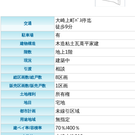
大崎上町ﾊﾞｽ停迄
交通
徒歩9分
有
駐車場
木造粘土瓦葺平家建
建物構造
地上1階
階数
建築中
現況
相談
引渡
8区画
総区画数/総戸数
1区画
販売区画数/販売戸数
所有権
土地権利
宅地
地目
未線引区域
都市計画
無指定
用途地域
70％/400％
建ペイ率/容積率