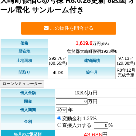
大崎町假宿C⑥号棟 R8.6.28更新 8区画 オ
ール電化 サンルーム付き
この物件を問合せる
1,619.6
価格
万円
(税込)
所在地
曽於郡大崎町假宿1923番8
292.76㎡
97.13㎡
土地面積
建物面積
(88.55坪)
(29.38坪)
R8年12月
間取り
築年月
4LDK
完成予定
ローンシミュレーター
万円
借入金額
万円
頭金
年
借入期間
変動金利 1.35%
金利
直接入力する
%
43,686
円
毎月のご返済額