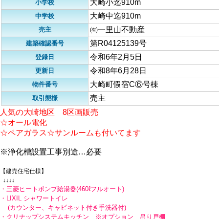
大崎小迄910m
小学校
大崎中迄910m
中学校
㈲一里山不動産
売主
第R04125139号
建築確認番号
令和6年2月5日
登録日
令和8年6月28日
更新日
大崎町假宿C⑥号棟
物件番号
売主
取引態様
人気の大崎地区 8区画販売
☆オール電化
☆ペアガラス☆サンルームも付いてます
※浄化槽設置工事別途…必要
【建売住宅仕様】
↓↓↓↓
・三菱ヒートポンプ給湯器(460ℓフルオート)
・LIXIL シャワートイレ
(カウンター、キャビネット付き手洗器付)
・クリナップシステムキッチン ※オプション 吊り戸棚