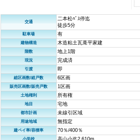
二本松ﾊﾞｽ停迄
交通
徒歩5分
有
駐車場
木造粘土瓦葺平家建
建物構造
地上1階
階数
完成済
現況
即
引渡
6区画
総区画数/総戸数
1区画
販売区画数/販売戸数
所有権
土地権利
宅地
地目
未線引区域
都市計画
無指定
用途地域
70％/400％
建ペイ率/容積率
高山小迄2,610m
小学校