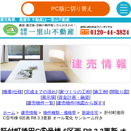
Menu
PC版に切り替え
鹿児島県、鹿屋市 不動産は一里山不動産
[
概要/仕様
] [
完成までの流れ
] [
家づくりの工程
] [
施工例
] [
間取り図
]
[
展示場
] [
資金計画・融資
]
[
建売物件一覧
] [
建売物件(地図から探す)
]
ホーム
>
建売情報
>
物件種類・価格帯
>
新築住宅
> 肝付町後田
C⑤号棟 6区画 R8.3.3更新 オール電化 サンルーム付き