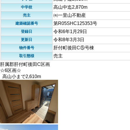
高山中迄2,870m
中学校
㈲一里山不動産
売主
第R05SHC125353号
建築確認番号
令和6年1月29日
登録日
令和8年3月3日
更新日
肝付町後田C⑤号棟
物件番号
売主
取引態様
肝属郡肝付町後田C区画
☆6区画☆
高山小まで2,610m