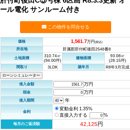
肝付町後田C⑤号棟 6区画 R8.3.3更新 オ
ール電化 サンルーム付き
この物件を問合せる
1,561.7
価格
万円
(税込)
所在地
肝属郡肝付町後田2548番8
310.74㎡
93.08㎡
土地面積
建物面積
(94.00坪)
(28.15坪)
間取り
築年月
3LDK
R8年3月完成
ローンシミュレーター
万円
借入金額
万円
頭金
年
借入期間
変動金利 1.35%
金利
直接入力する
%
42,125
円
毎月のご返済額