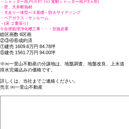
・シャッター雨戸(※ｵﾌﾟｼｮﾝ 電動シャッター雨戸3ヵ所)
・壁、天井断熱材
・犬走り一体型ベタ基礎・防火サイディング
・ペアガラス・サンルーム、
・(床:２重張り)
※合併処理浄化槽工事・・・別途必要
総区画数 6区画
②③④⑥成約済
①建売 1609.6万円 84.78坪
⑤建売 1561.7万円 94.00坪
※㈲一里山不動産の分譲地は、地盤調査、地盤改良、上水道
排水完備込みの価格です。
詳しくは、当社までご連絡ください。
売主 ㈲一里山不動産