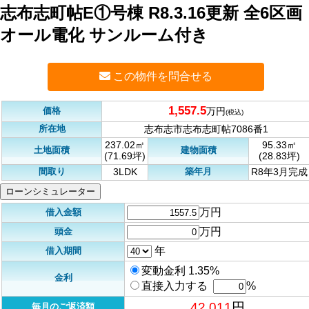
志布志町帖E①号棟 R8.3.16更新 全6区画
オール電化 サンルーム付き
この物件を問合せる
1,557.5
価格
万円
(税込)
所在地
志布志市志布志町帖7086番1
237.02㎡
95.33㎡
土地面積
建物面積
(71.69坪)
(28.83坪)
間取り
築年月
3LDK
R8年3月完成
ローンシミュレーター
万円
借入金額
万円
頭金
年
借入期間
変動金利 1.35%
金利
直接入力する
%
42,011
円
毎月のご返済額