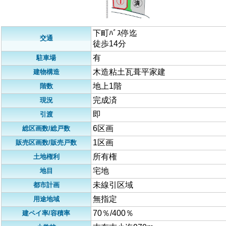
下町ﾊﾞｽ停迄
交通
徒歩14分
有
駐車場
木造粘土瓦葺平家建
建物構造
地上1階
階数
完成済
現況
即
引渡
6区画
総区画数/総戸数
1区画
販売区画数/販売戸数
所有権
土地権利
宅地
地目
未線引区域
都市計画
無指定
用途地域
70％/400％
建ペイ率/容積率