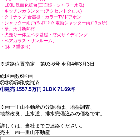
・LIXIL 洗面化粧台(三面鏡・シャワー水洗)
・キッチンカウンター(アクセントクロス)
・クリナップ 食器棚・カラーTVドアホン
・シャッター雨戸(※ｵﾌﾟｼｮﾝ 電動シャッター雨戸3ヵ所)
・壁、天井断熱材
・犬走り一体型ベタ基礎・防火サイディング
・ペアガラス・サンルーム、
・(床:２重張り)
※道路位置指定 第03-6号 令和4年3月3日
総区画数6区画
②➂④⑤⑥成約済
①建売 1557.5万円 3LDK 71.69坪
※㈲一里山不動産の分譲地は、地盤調査、
地盤改良、上水道、排水完備込みの価格です。
詳しくは、当社までご連絡ください。
売主 ㈲一里山不動産