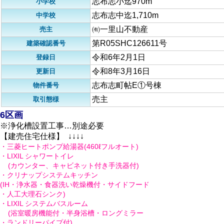
志布志小迄970m
小学校
志布志中迄1,710m
中学校
㈲一里山不動産
売主
第R05SHC126611号
建築確認番号
令和6年2月1日
登録日
令和8年3月16日
更新日
志布志町帖E①号棟
物件番号
売主
取引態様
6区画
※浄化槽設置工事…別途必要
【建売住宅仕様】 ↓↓↓↓
・三菱ヒートポンプ給湯器(460ℓフルオート)
・LIXIL シャワートイレ
(カウンター、キャビネット付き手洗器付)
・クリナップシステムキッチン
(IH・浄水器・食器洗い乾燥機付・サイドフード
・人工大理石シンク)
・LIXIL システムバスルーム
(浴室暖房機能付・半身浴槽・ロングミラー
・ランドリーパイプ付)