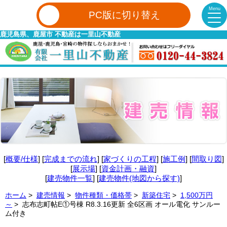
Menu
PC版に切り替え
鹿児島県、鹿屋市 不動産は一里山不動産
[
概要/仕様
] [
完成までの流れ
] [
家づくりの工程
] [
施工例
] [
間取り図
]
[
展示場
] [
資金計画・融資
]
[
建売物件一覧
] [
建売物件(地図から探す)
]
ホーム
>
建売情報
>
物件種類・価格帯
>
新築住宅
>
1,500万円
～
> 志布志町帖E①号棟 R8.3.16更新 全6区画 オール電化 サンルー
ム付き