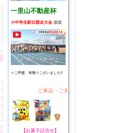
一里山不動産杯
小中学生駅伝競走大会
放送
☆ご声援、
有難うございました!!
ご来店・ご来場プレゼント!
【
お菓子詰合せ
】