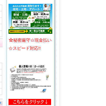
☆
秘密厳守☆現金払い
☆スピード対応!!