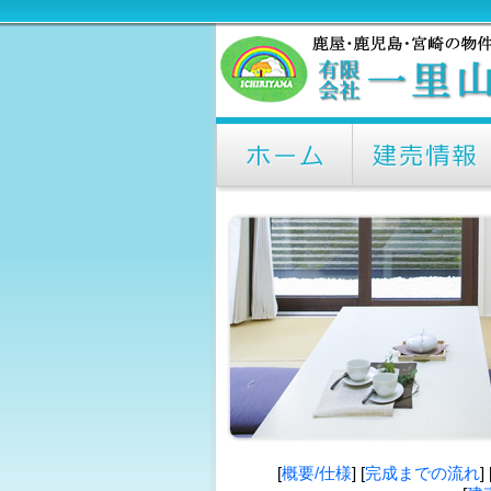
[
概要/仕様
] [
完成までの流れ
] 