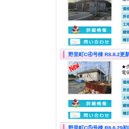
価
所
土
建
種
野里町C④号棟 R8.8.2
★
電
価
所
土
建
種
野里町C⑤号棟 R8.6.2