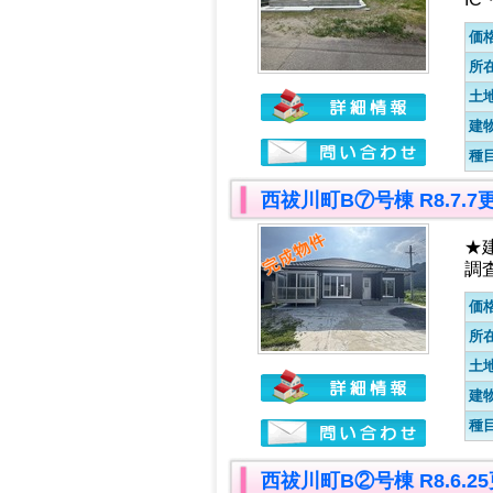
価
所
土
建
種
西祓川町B⑦号棟 R8.7.
★
調
価
所
土
建
種
西祓川町B②号棟 R8.6.