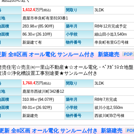
1,612.6
万円
格
間取り
3LDK
(税込)
在地
鹿屋市串良町有里8193番1
地面積
283.98㎡(85.90坪)
築年月
R8年12月完成予定
物面積
86.30㎡(26.10坪)
小学校
細山田小迄3,540m
目
新築建て有
物件番号
串良町有里G①号棟
7更新 全8区画 オール電化 サンルーム付き 新築建売
建売住宅☆売主㈲一里山不動産★☆オール電化・ﾍﾟｱｶﾞﾗｽ☆地盤
査済☆浄化槽設置工事別途要★サンルーム付き
1,760.4
万円
格
間取り
3LDK
(税込)
在地
鹿屋市西祓川町342番12
地面積
310.99㎡(94.07坪)
築年月
R8年7月完成
物面積
89.01㎡(26.92坪)
小学校
祓川小迄2,550m
目
新築建売
物件番号
西祓川町B⑦号棟
25更新 全8区画 オール電化 サンルーム付き 新築建売