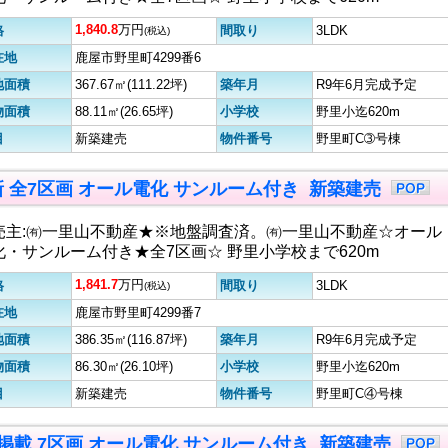
1,840.8
万円
格
間取り
3LDK
(税込)
在地
鹿屋市野里町4299番6
地面積
367.67㎡(111.22坪)
築年月
R9年6月完成予定
物面積
88.11㎡(26.65坪)
小学校
野里小迄620m
目
新築建売
物件番号
野里町C➂号棟
更新 全7区画 オール電化 サンルーム付き 新築建売
売主:㈲一里山不動産★※地盤調査済。㈲一里山不動産☆オール
化・サンルーム付き★全7区画☆ 野里小学校まで620m
1,841.7
万円
格
間取り
3LDK
(税込)
在地
鹿屋市野里町4299番7
地面積
386.35㎡(116.87坪)
築年月
R9年6月完成予定
物面積
86.30㎡(26.10坪)
小学校
野里小迄620m
目
新築建売
物件番号
野里町C④号棟
9初掲載 7区画 オール電化 サンルーム付き 新築建売