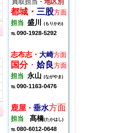
買取担当
・
地区別
都城・
三股
方面
盛川
担当
(もりかわ)
090-1928-5292
℡
志布志・
大崎
方面
国分
・
姶良
方面
永山
担当
(ながやま)
090-1163-0476
℡
方面
鹿屋
垂水
・
髙橋
担当
(たかはし)
080-6012-0648
℡