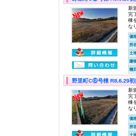
新
完
棟
な
価
所
土
建
種
野里町C⑥号棟 R8.6.2
新
完
棟
な
価
所
土