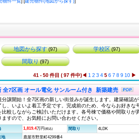
売物件一覧
] [
建売物件(地図から探す)
]
地図から探す
学校区
(97)
(97)
間取り
(97)
41 - 50 件目 ( 97 件中)
◀
1
2
3
4
5
6
7
8
9
10
▶
更新 全7区画 オール電化 サンルーム付き 新築建売
規分譲開始！全7区画の新しい街並みが誕生します。建築確認が
了し、いよいよ着工予定です。完成前のため、今ならお好きな
を比較しながらご検討いただけます。各号棟で価格や間取りが
りますので、お気軽にお問い合わせください。
1,819.4
万円
格
間取り
4LDK
(税込)
在地
鹿屋市野里町4299番4