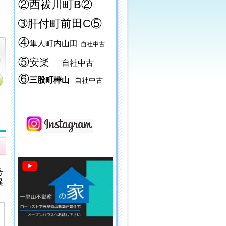
②西祓川町B②
➂肝付町前田C⑤
④
隼人町内山田
自社中古
⑤
安楽
自社中古
⑥
三股町樺山
自社中古
号
異