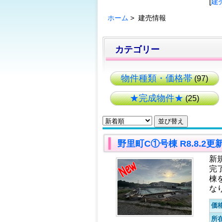
[
建
ホーム
> 建売情報
カテゴリー
物件種類・価格帯
(97)
★完成物件★
(25)
野里町C①号棟 R8.8.2
新
完
棟
な
価
所