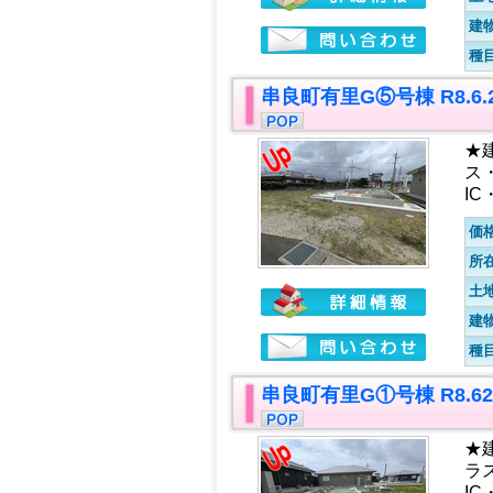
建
種
串良町有里G⑤号棟 R8.6
★
ス
IC
価
所
土
建
種
串良町有里G①号棟 R8.
★
ラ
IC