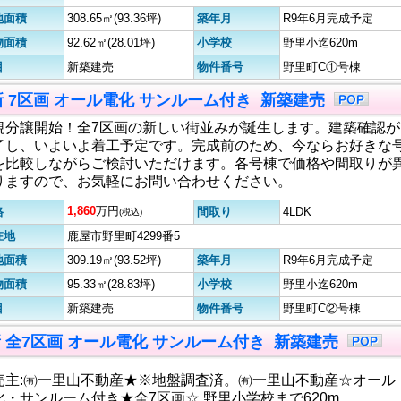
地面積
308.65㎡(93.36坪)
築年月
R9年6月完成予定
物面積
92.62㎡(28.01坪)
小学校
野里小迄620m
目
新築建売
物件番号
野里町C①号棟
更新 7区画 オール電化 サンルーム付き 新築建売
規分譲開始！全7区画の新しい街並みが誕生します。建築確認が
了し、いよいよ着工予定です。完成前のため、今ならお好きな
を比較しながらご検討いただけます。各号棟で価格や間取りが
りますので、お気軽にお問い合わせください。
1,860
万円
格
間取り
4LDK
(税込)
在地
鹿屋市野里町4299番5
地面積
309.19㎡(93.52坪)
築年月
R9年6月完成予定
物面積
95.33㎡(28.83坪)
小学校
野里小迄620m
目
新築建売
物件番号
野里町C②号棟
更新 全7区画 オール電化 サンルーム付き 新築建売
売主:㈲一里山不動産★※地盤調査済。㈲一里山不動産☆オール
化・サンルーム付き★全7区画☆ 野里小学校まで620m