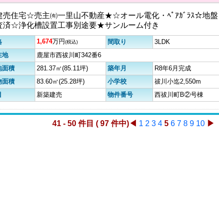
建売住宅☆売主㈲一里山不動産★☆オール電化・ﾍﾟｱｶﾞﾗｽ☆地盤
査済☆浄化槽設置工事別途要★サンルーム付き
1,674
万円
格
間取り
3LDK
(税込)
在地
鹿屋市西祓川町342番6
地面積
281.37㎡(85.11坪)
築年月
R8年6月完成
物面積
83.60㎡(25.28坪)
小学校
祓川小迄2,550m
目
新築建売
物件番号
西祓川町B②号棟
41 - 50 件目 ( 97 件中)
◀
1
2
3
4
5
6
7
8
9
10
▶