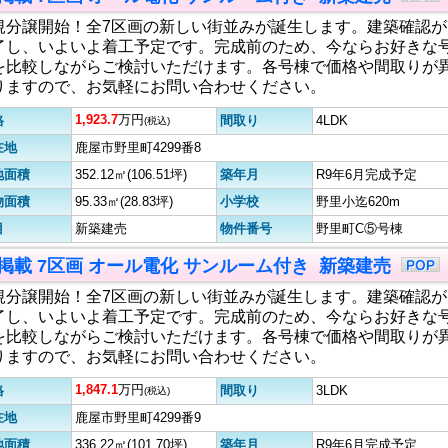
規分譲開始！全7区画の新しい街並みが誕生します。建築確認が
了し、いよいよ着工予定です。完成前のため、今ならお好きな
を比較しながらご検討いただけます。各号棟で価格や間取りが
りますので、お気軽にお問い合わせください。
1,923.7
万円
格
間取り
4LDK
(税込)
在地
鹿屋市野里町4299番8
地面積
352.12㎡(106.51坪)
築年月
R9年6月完成予定
物面積
95.33㎡(28.83坪)
小学校
野里小迄620m
目
新築建売
物件番号
野里町C⑤号棟
9初掲載 7区画 オール電化 サンルーム付き 新築建売
規分譲開始！全7区画の新しい街並みが誕生します。建築確認が
了し、いよいよ着工予定です。完成前のため、今ならお好きな
を比較しながらご検討いただけます。各号棟で価格や間取りが
りますので、お気軽にお問い合わせください。
1,847.1
万円
格
間取り
3LDK
(税込)
在地
鹿屋市野里町4299番9
地面積
336.22㎡(101.70坪)
築年月
R9年6月完成予定