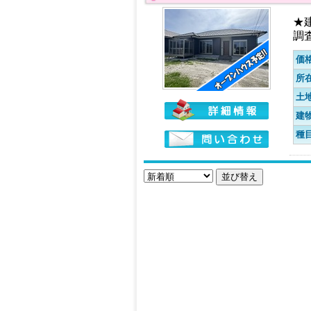
★
調
価
所
土
建
種