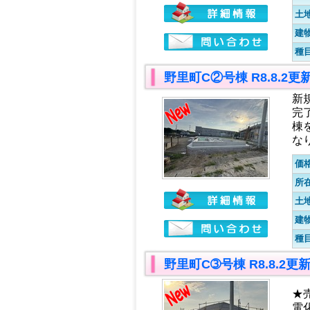
土
建
種
野里町C②号棟 R8.8.2
新
完
棟
な
価
所
土
建
種
野里町C➂号棟 R8.8.2
★
電