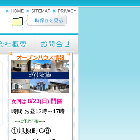
HOME
SITEMAP
PRIVACY
8/23
(日)
開催
次回は
時間 お昼12時～17時
----ご予約不要----
-
①旭原町G⑨