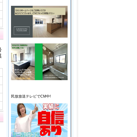
号
異
民放放送
テレビ
でCM中!