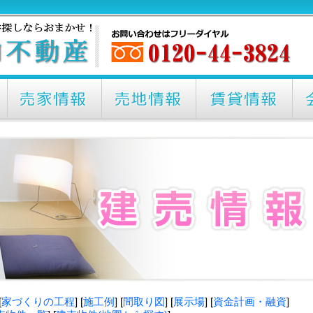
[
家づくりの工程
] [
施工例
] [
間取り図
] [
展示場
] [
資金計画・融資
]