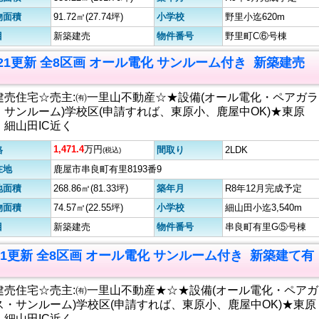
物面積
91.72㎡(27.74坪)
小学校
野里小迄620m
目
新築建売
物件番号
野里町C⑥号棟
.21更新 全8区画 オール電化 サンルーム付き 新築建売
建売住宅☆売主:㈲一里山不動産☆★設備(オール電化・ペアガラ
・サンルーム)学校区(申請すれば、東原小、鹿屋中OK)★東原
・細山田IC近く
1,471.4
万円
格
間取り
2LDK
(税込)
在地
鹿屋市串良町有里8193番9
地面積
268.86㎡(81.33坪)
築年月
R8年12月完成予定
物面積
74.57㎡(22.55坪)
小学校
細山田小迄3,540m
目
新築建売
物件番号
串良町有里G⑤号棟
621更新 全8区画 オール電化 サンルーム付き 新築建て有
建売住宅☆売主:㈲一里山不動産★☆★設備(オール電化・ペアガ
ス・サンルーム)学校区(申請すれば、東原小、鹿屋中OK)★東原
・細山田IC近く