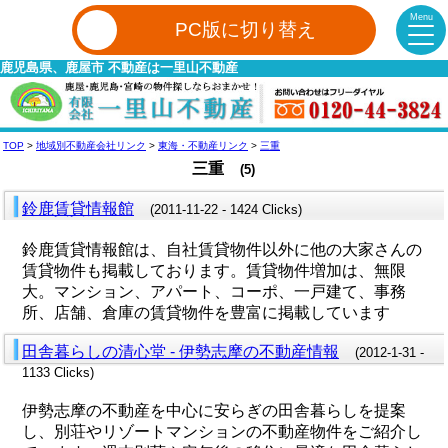
Menu
PC版に切り替え
鹿児島県、鹿屋市 不動産は一里山不動産
TOP
>
地域別不動産会社リンク
>
東海・不動産リンク
>
三重
三重
(5)
鈴鹿賃貸情報館
(2011-11-22 - 1424 Clicks)
鈴鹿賃貸情報館は、自社賃貸物件以外に他の大家さんの
賃貸物件も掲載しております。賃貸物件増加は、無限
大。マンション、アパート、コーポ、一戸建て、事務
所、店舗、倉庫の賃貸物件を豊富に掲載しています
田舎暮らしの清心堂 - 伊勢志摩の不動産情報
(2012-1-31 -
1133 Clicks)
伊勢志摩の不動産を中心に安らぎの田舎暮らしを提案
し、別荘やリゾートマンションの不動産物件をご紹介し