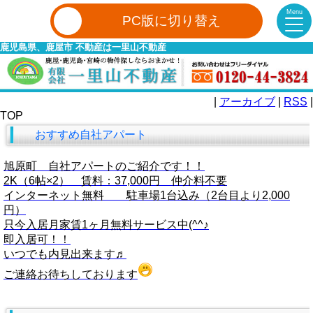
Menu
PC版に切り替え
鹿児島県、鹿屋市 不動産は一里山不動産
|
アーカイブ
|
RSS
|
TOP
おすすめ自社アパート
旭原町 自社アパートのご紹介です！！
2K（6帖×2） 賃料：37,000円 仲介料不要
インターネット無料 駐車場1台込み（2台目より2,000
円）
只今入居月家賃1ヶ月無料サービス中(^^♪
即入居可！！
いつでも内見出来ます♬
ご連絡お待ちしております