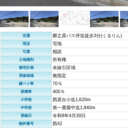
郷之原バス停迄徒歩3分(くるりん)
交通
宅地
現況
相談
引渡
所有権
土地権利
未線引区域
都市計画
無指定
用途地域
70％
建ペイ率
400％
容積率
西原台小迄1,620m
小学校
第一鹿屋中迄1,840m
中学校
令和8年4月30日
登録日
西42
物件番号