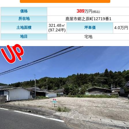
389
価格
万円
(税込)
所在地
鹿屋市郷之原町12719番1
321.48㎡
土地面積
坪単価
4.0万円
(97.24坪)
地目
宅地