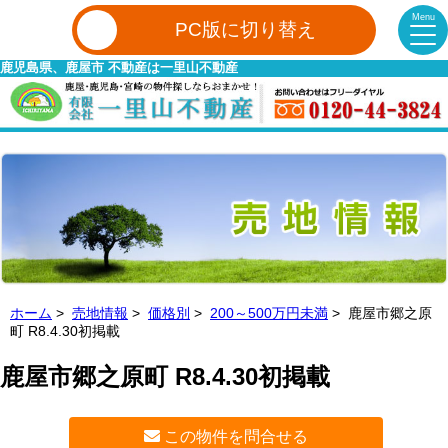
Menu
PC版に切り替え
鹿児島県、鹿屋市 不動産は一里山不動産
ホーム
>
売地情報
>
価格別
>
200～500万円未満
> 鹿屋市郷之原
町 R8.4.30初掲載
鹿屋市郷之原町 R8.4.30初掲載
この物件を問合せる