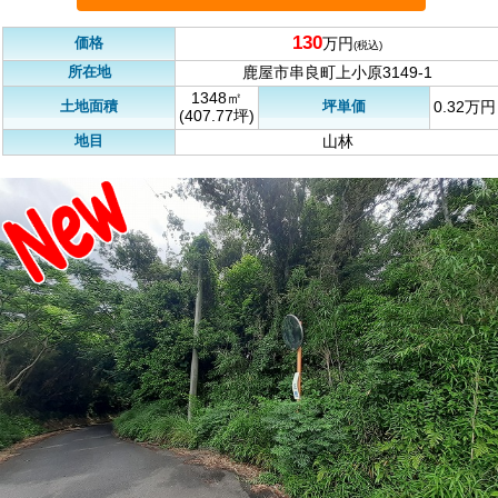
130
価格
万円
(税込)
所在地
鹿屋市串良町上小原3149-1
1348㎡
土地面積
坪単価
0.32万円
(407.77坪)
地目
山林