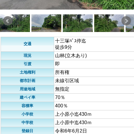
十三塚ﾊﾞｽ停迄
交通
徒歩9分
山林(立木あり)
現況
即
引渡
所有権
土地権利
未線引区域
都市計画
無指定
用途地域
70％
建ペイ率
400％
容積率
上小原小迄430ｍ
小学校
上小原中迄430ｍ
中学校
令和6年6月2日
登録日