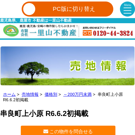
Menu
PC版に切り替え
鹿児島県、鹿屋市 不動産は一里山不動産
ホーム
>
売地情報
>
価格別
>
～200万円未満
> 串良町上小原
R6.6.2初掲載
串良町上小原 R6.6.2初掲載
この物件を問合せる