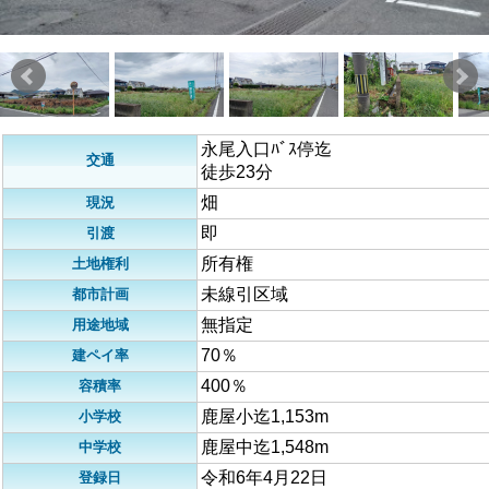
永尾入口ﾊﾞｽ停迄
交通
徒歩23分
畑
現況
即
引渡
所有権
土地権利
未線引区域
都市計画
無指定
用途地域
70％
建ペイ率
400％
容積率
鹿屋小迄1,153m
小学校
鹿屋中迄1,548m
中学校
令和6年4月22日
登録日