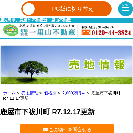
Menu
PC版に切り替え
鹿児島県、鹿屋市 不動産は一里山不動産
ホーム
>
売地情報
>
価格別
>
2,000万円～
> 鹿屋市下祓川町
R7.12.17更新
鹿屋市下祓川町 R7.12.17更新
この物件を問合せる