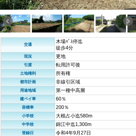
木場ﾊﾞｽ停迄
交通
徒歩4分
更地
現況
転用許可後
引渡
所有権
土地権利
非線引区域
都市計画
第一種中高層
用途地域
60％
建ペイ率
200％
容積率
大根占小迄580m
小学校
錦江中迄1,300m
中学校
令和4年9月27日
登録日