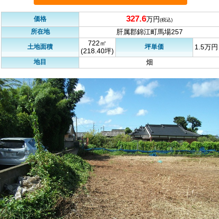
327.6
価格
万円
(税込)
所在地
肝属郡錦江町馬場257
722㎡
土地面積
坪単価
1.5万円
(218.40坪)
地目
畑