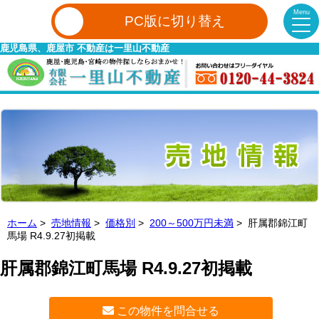
Menu
PC版に切り替え
鹿児島県、鹿屋市 不動産は一里山不動産
ホーム
>
売地情報
>
価格別
>
200～500万円未満
> 肝属郡錦江町
馬場 R4.9.27初掲載
肝属郡錦江町馬場 R4.9.27初掲載
この物件を問合せる