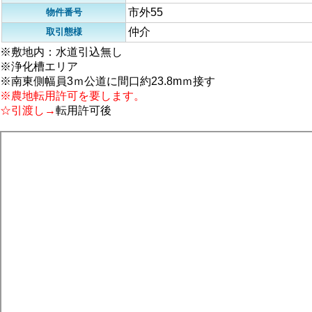
市外55
物件番号
仲介
取引態様
※敷地内：水道引込無し
※浄化槽エリア
※南東側幅員3ｍ公道に間口約23.8mｍ接す
※農地転用許可を要します。
☆引渡し→
転用許可後