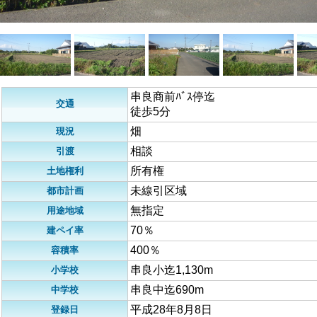
串良商前ﾊﾞｽ停迄
交通
徒歩5分
畑
現況
相談
引渡
所有権
土地権利
未線引区域
都市計画
無指定
用途地域
70％
建ペイ率
400％
容積率
串良小迄1,130m
小学校
串良中迄690m
中学校
平成28年8月8日
登録日