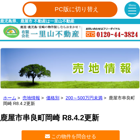
Menu
PC版に切り替え
鹿児島県、鹿屋市 不動産は一里山不動産
ホーム
>
売地情報
>
価格別
>
200～500万円未満
> 鹿屋市串良町
岡崎 R8.4.2更新
鹿屋市串良町岡崎 R8.4.2更新
この物件を問合せる