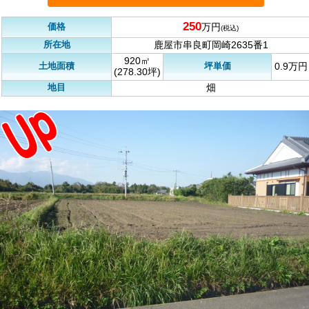
250
価格
万円
(税込)
所在地
鹿屋市串良町岡崎2635番1
920㎡
土地面積
坪単価
0.9万円
(278.30坪)
地目
畑