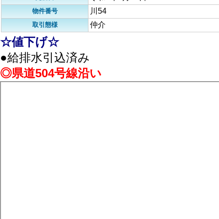
川54
物件番号
仲介
取引態様
☆値下げ☆
●給排水引込済み
◎県道504号線沿い