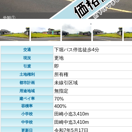
外観①
下堀バス停迄徒歩4分
交通
更地
現況
即
引渡
所有権
土地権利
未線引区域
都市計画
無指定
用途地域
建ペイ率
70%
容積率
400%
田崎小迄3,410m
小学校
田崎中迄3,410m
中学校
令和7年5月17日
更新日