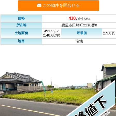
この物件を問合せる
430
価格
万円
(税込)
所在地
鹿屋市田崎町2218番8
491.52㎡
土地面積
坪単価
2.9万円
(148.68坪)
地目
宅地