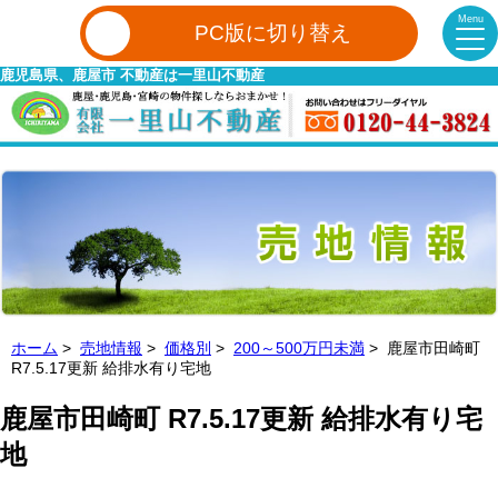
Menu
PC版に切り替え
鹿児島県、鹿屋市 不動産は一里山不動産
ホーム
>
売地情報
>
価格別
>
200～500万円未満
> 鹿屋市田崎町
R7.5.17更新 給排水有り宅地
鹿屋市田崎町 R7.5.17更新 給排水有り宅
地