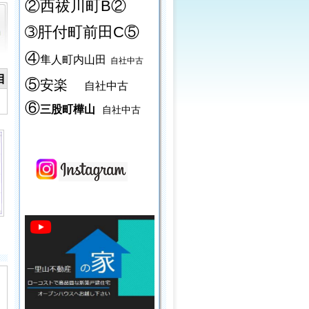
②西祓川町B②
➂肝付町前田C⑤
④
隼人町内山田
自社中古
目
⑤
安楽
自社中古
畑
⑥
三股町樺山
自社中古