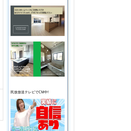
民放放送
テレビ
でCM中!