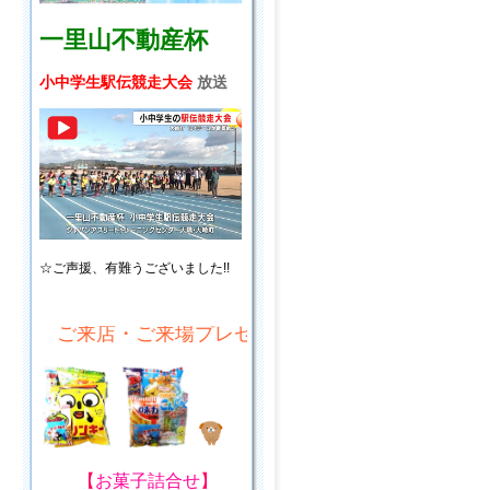
一里山不動産杯
小中学生駅伝競走大会
放送
☆ご声援、
有難うございました!!
来店・ご来場プレゼント!
【
お菓子詰合せ
】