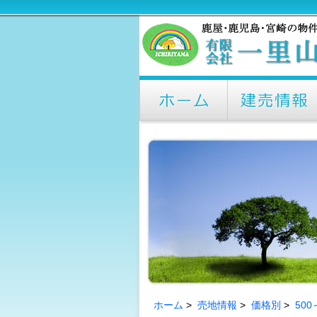
ホーム
>
売地情報
>
価格別
>
50