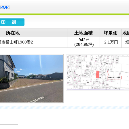
所在地
土地面積
坪単価
地
942㎡
市横山町1960番2
2.1万円
(284.95坪)