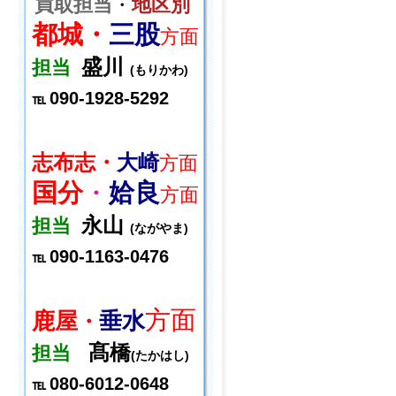
買取担当
・
地区別
都城・
三股
方面
盛川
担当
(もりかわ)
090-1928-5292
℡
志布志・
大崎
方面
国分
・
姶良
方面
永山
担当
(ながやま)
090-1163-0476
℡
方面
鹿屋
垂水
・
髙橋
担当
(たかはし)
080-6012-0648
℡