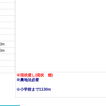
0m
0m
日
※現状渡し(現状 畑)
※農地法必要
☆小学校まで1130m