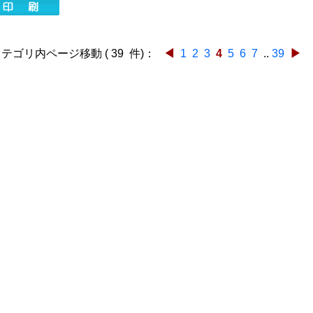
テゴリ内ページ移動 ( 39 件)：
◀
1
2
3
4
5
6
7
..
39
▶
ご