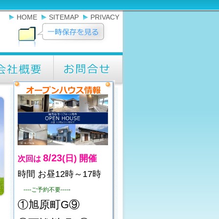
HOME
SITEMAP
PRIVACY
8/23
(日)
開催
次回は
時間 お昼12時～17時
----ご予約不要----
-
①旭原町G⑨