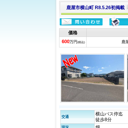
鹿屋市横山町 R8.5.26初掲載
価格
600
万円
鹿屋
(税込)
横山バス停迄
交通
徒歩8分
畑
現況