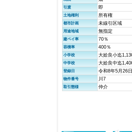
即
引渡
所有権
土地権利
未線引区域
都市計画
無指定
用途地域
70％
建ペイ率
400％
容積率
大姶良小迄1,13
小学校
大姶良中迄1,40
中学校
令和8年5月26
登録日
川7
物件番号
仲介
取引態様