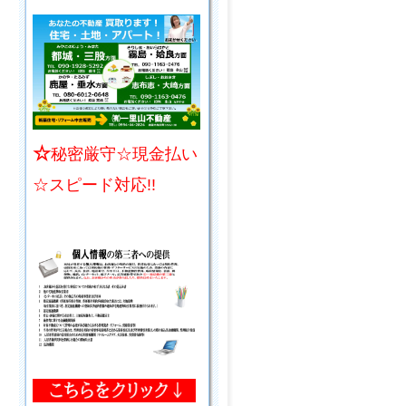
☆
秘密厳守☆現金払い
☆スピード対応!!