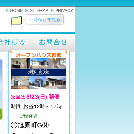
HOME
SITEMAP
PRIVACY
8/23
(日)
開催
次回は
時間 お昼12時～17時
----ご予約不要----
-
①旭原町G⑨