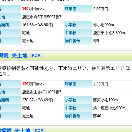
140
万円
格
坪単価
2.86万円
(税込)
在地
鹿屋市寿5丁目5097番7
地面積
161.68㎡(48.90坪)
小学校
寿小迄990m
目
宅地
中学校
鹿屋東中迄3,600m
目
売土地
物件番号
寿9
初掲載 売土地
建築規制等ある可能性あり。下水道エリア。住居表示エリア:③
41号。
130
万円
格
坪単価
1.55万円
(税込)
在地
鹿屋市上谷町11657番7
地面積
276.67㎡(83.69坪)
小学校
西原小迄100m
目
宅地
中学校
第一鹿屋中迄920m
目
売土地
物件番号
西46
0初掲載 売土地