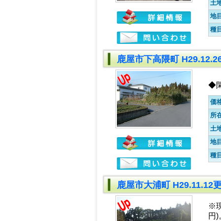
土
地
種
鹿屋市下高隈町 H29.12.
◆
価
所
土
地
種
鹿屋市大浦町 H29.11.1
※
円)