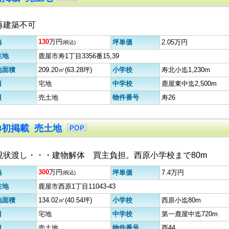
再建築不可
130
万円
格
坪単価
2.05万円
(税込)
在地
鹿屋市寿1丁目3356番15,39
地面積
209.20㎡(63.28坪)
小学校
寿北小迄1,230m
目
宅地
中学校
鹿屋東中迄2,500m
目
売土地
物件番号
寿26
28初掲載 売土地
現状渡し・・・建物解体 買主負担。西原小学校まで80m
300
万円
格
坪単価
7.4万円
(税込)
在地
鹿屋市西原1丁目11043-43
地面積
134.02㎡(40.54坪)
小学校
西原小迄80m
目
宅地
中学校
第一鹿屋中迄720m
目
売土地
物件番号
西44