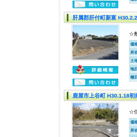
肝属郡肝付町新富 H30.2
☆敷
価
所
土
地
種
鹿屋市上谷町 H30.1.18
☆
価
所