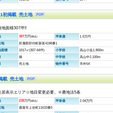
.21初掲載 売土地
地面積307坪!!
307
万円
格
坪単価
1.0万円
(税込)
在地
肝属郡肝付町新富4198番1
地面積
1017㎡(307.64坪)
小学校
高山小迄1,800m
目
畑
中学校
高山中2,100m
目
売土地
物件番号
市外54
初掲載 売土地
住居表示エリア☆地目変更必要。※農地法5条
230
万円
格
坪単価
2.04万円
(税込)
在地
鹿屋市上谷町11633番5