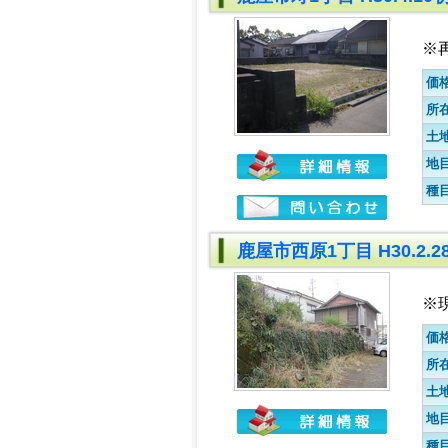
※
価
所
土
地
種
鹿屋市西原1丁目 H30.2.
※
価
所
土
地
種