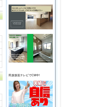
民放放送
テレビ
でCM中!