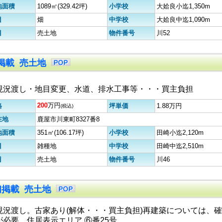
地面積
1089㎡(329.42坪)
小学校
大姶良小迄1,350m
目
畑
中学校
大姶良中迄1,090m
目
売土地
物件番号
川52
初掲載 売土地
現況渡し・地目変更、水道、排水工事等・・・買主負担
200
万円
格
坪単価
1.88万円
(税込)
在地
鹿屋市川東町8327番8
地面積
351㎡(106.17坪)
小学校
田崎小迄2,120m
目
雑種地
中学校
田崎中迄2,510m
目
売土地
物件番号
川46
9初掲載 売土地
現況渡し。古家あり(解体・・・買主負担)再建築については、確
が必要。住居表示エリア ⑥番25号