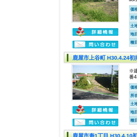
価
所
土
地
種
鹿屋市上谷町 H30.4.24
※
番
価
所
土
地
種
鹿屋市寿1丁目 H30.4.1