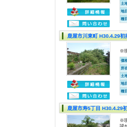
土
地
種
鹿屋市川東町 H30.4.29
※
価
所
土
地
種
鹿屋市寿5丁目 H30.4.2
※
認