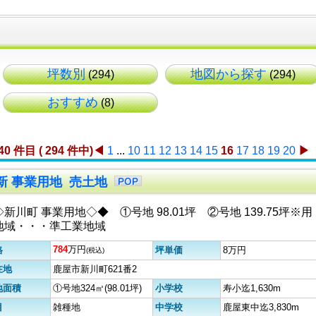
坪数別
地図から探す
(294)
(294)
おすすめ
(8)
240 件目 ( 294 件中)
◀
1
...
10
11
12
13
14
15
16
17
18
19
20
▶
0更新 事業用地 売土地
新川町 事業用地◇◆ ①号地 98.01坪 ②号地 139.75坪※用
地域・・・準工業地域
784
万円
格
坪単価
8万円
(税込)
在地
鹿屋市新川町621番2
地面積
①号地324㎡(98.01坪)
小学校
寿小迄1,630m
目
雑種地
中学校
鹿屋東中迄3,830m