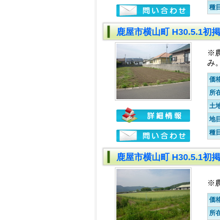
種
鹿屋市横山町 H30.5.1
※
み
価
所
土
地
種
鹿屋市横山町 H30.5.1
※
価
所