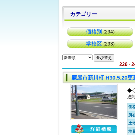
カテゴリー
価格別
(294)
学校区
(293)
226 - 
鹿屋市新川町 H30.5.2
◆◇
途
価
所
土
地