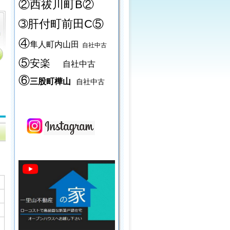
②西祓川町B②
➂肝付町前田C⑤
④
隼人町内山田
自社中古
⑤
安楽
自社中古
⑥
三股町樺山
自社中古