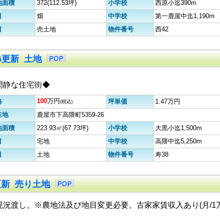
地面積
372(112.53坪)
小学校
西原小迄390m
目
畑
中学校
第一鹿屋中迄1,190m
目
売土地
物件番号
西42
26更新 土地
閑静な住宅街◆
100
万円
格
坪単価
1.47万円
(税込)
在地
鹿屋市下高隈町5359-26
地面積
223.93㎡(67.73坪)
小学校
大黒小迄1,500m
目
宅地
中学校
高隈中迄5,250m
目
土地
物件番号
寿38
2更新 売り土地
現況渡し。※農地法及び地目変更必要。古家家賃収入あり(月/1
。