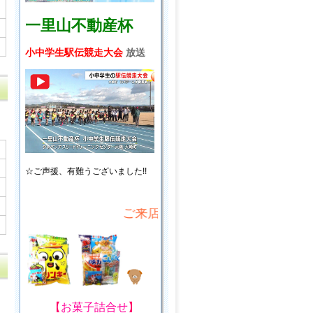
一里山不動産杯
小中学生駅伝競走大会
放送
☆ご声援、
有難うございました!!
ご来店・ご来場プレゼント!
【
お菓子詰合せ
】