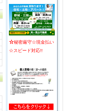
☆
秘密厳守☆現金払い
☆スピード対応!!