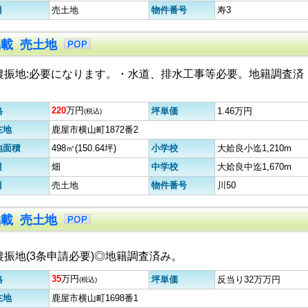
目
売土地
物件番号
寿3
初掲載 売土地
農振地:必要になります。・水道、排水工事等必要。地籍調査済
。
220
万円
格
坪単価
1.46万円
(税込)
在地
鹿屋市横山町1872番2
地面積
498㎡(150.64坪)
小学校
大姶良小迄1,210m
目
畑
中学校
大姶良中迄1,670m
目
売土地
物件番号
川50
初掲載 売土地
農振地(3条申請必要)◎地籍調査済み。
35
万円
格
坪単価
反当り32万万円
(税込)
在地
鹿屋市横山町1698番1