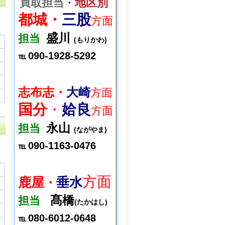
買取担当
・
地区別
都城・
三股
方面
盛川
担当
(もりかわ)
090-1928-5292
℡
志布志・
大崎
方面
国分
・
姶良
方面
永山
担当
(ながやま)
090-1163-0476
℡
方面
鹿屋
垂水
・
髙橋
担当
(たかはし)
080-6012-0648
℡