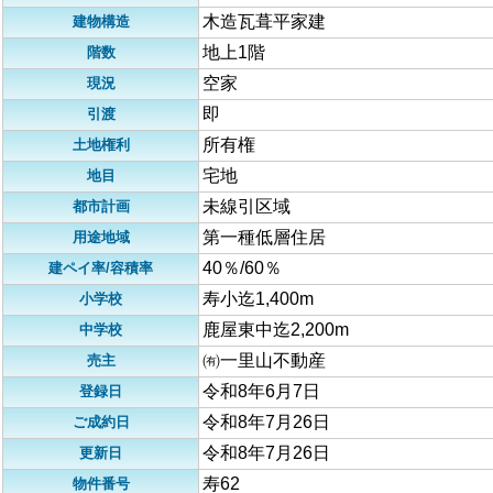
木造瓦葺平家建
建物構造
地上1階
階数
空家
現況
即
引渡
所有権
土地権利
宅地
地目
未線引区域
都市計画
第一種低層住居
用途地域
40％/60％
建ペイ率/容積率
寿小迄1,400m
小学校
鹿屋東中迄2,200m
中学校
㈲一里山不動産
売主
令和8年6月7日
登録日
令和8年7月26日
ご成約日
令和8年7月26日
更新日
寿62
物件番号