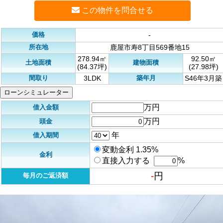
この物件を問合せる
価格
-
所在地
鹿屋市寿8丁目569番地15
278.94㎡
92.50㎡
土地面積
建物面積
(84.37坪)
(27.98坪)
間取り
築年月
3LDK
S46年3月築
ローンシミュレーター
万円
借入金額
万円
頭金
年
借入期間
変動金利 1.35%
金利
直接入力する
%
-
円
毎月のご返済額