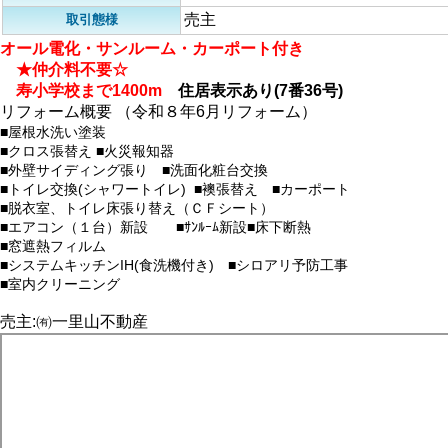
売主
取引態様
オール電化・サンルーム・カーポート付き
★仲介料不要☆
寿小学校まで1400m
住居表示あり(7番36号)
リフォーム概要 （令和８年6月リフォーム）
■屋根水洗い塗装
■クロス張替え ■火災報知器
■外壁サイディング張り ■洗面化粧台交換
■トイレ交換(シャワートイレ) ■襖張替え ■カーポート
■脱衣室、トイレ床張り替え（ＣＦシート）
■エアコン（１台）新設 ■ｻﾝﾙｰﾑ新設■床下断熱
■窓遮熱フィルム
■システムキッチンIH(食洗機付き) ■シロアリ予防工事
■室内クリーニング
売主:㈲一里山不動産