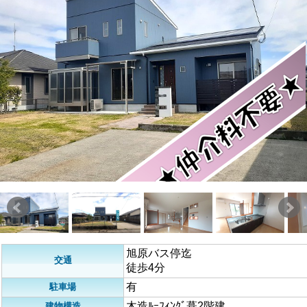
旭原バス停迄
交通
徒歩4分
有
駐車場
木造ﾙｰﾌｨﾝｸﾞ葺2階建
建物構造