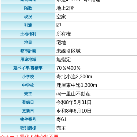
地上2階
階数
空家
現況
即
引渡
所有権
土地権利
宅地
地目
未線引区域
都市計画
無指定
用途地域
70％/400％
建ペイ率/容積率
寿北小迄2,300m
小学校
鹿屋東中迄1,300m
中学校
㈲一里山不動産
売主
令和8年5月31日
登録日
令和8年6月10日
更新日
寿61
物件番号
売主
取引態様
☆オール電化＆仲介料不要