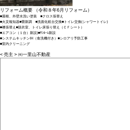
リフォーム概要 （令和８年6月リフォーム）
■屋根、外壁水洗い塗装 ■クロス張替え
■火災報知器■畳新調 ■洗面化粧台交換■トイレ交換(シャワートイレ)
■襖張替え■脱衣室、トイレ床張り替え（ＣＦシート）
■エアコン（１台）新設)■ｻﾝﾙｰﾑ新設
■システムキッチンIH（食洗機付き）■シロアリ予防工事
■室内クリーニング
< 売主 > ㈲一里山不動産