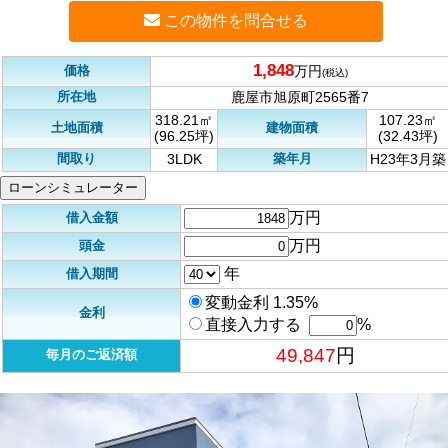
この物件を問合せる
1,848
価格
万円
(税込)
所在地
鹿屋市旭原町2565番7
318.21㎡
107.23㎡
土地面積
建物面積
(96.25坪)
(32.43坪)
間取り
築年月
3LDK
H23年3月築
ローンシミュレーター
万円
借入金額
万円
頭金
年
借入期間
変動金利 1.35%
金利
直接入力する
%
49,847
円
毎月のご返済額