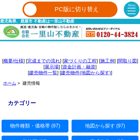
Menu
PC版に切り替え
鹿児島県、鹿屋市 不動産は一里山不動産
[
概要/仕様
] [
完成までの流れ
] [
家づくりの工程
] [
施工例
] [
間取り図
]
[
展示場
] [
資金計画・融資
]
[
建売物件一覧
] [
建売物件(地図から探す)
]
ホーム
> 建売情報