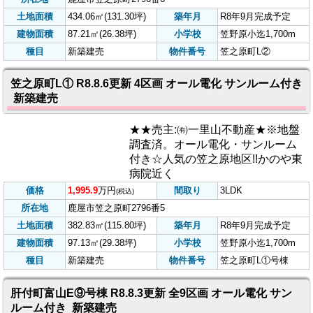
★売主:㈲一里山不動産★※地盤調
査済。オール電化・サンルーム付
き☆人気の笠之原地区!!かのや東病
院近く
価格
1,926
万円
間取り
3LDK
(税込)
所在地
鹿屋市笠之原町2796番6
土地面積
434.06㎡(131.30坪)
築年月
R8年9月完成予定
建物面積
87.21㎡(26.38坪)
小学校
笠野原小迄1,700m
種目
新築建売
物件番号
笠之原町L②
笠之原町L① R8.8.6更新 4区画 オール電化 サンルーム付き
新築建売
★★売主:㈲一里山不動産★※地盤