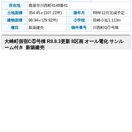
屋市街地にも近くて便利な立地☆
どっ菜市場まですぐ
価格
1,663
万円
間取り
3LDK
(税込)
所在地
肝属郡肝付町富山1429-13
土地面積
269.80㎡(81.61坪)
築年月
R8年8月完成予定
建物面積
88.11㎡(26.65坪)
小学校
宮富小迄2,400m
種目
新築建売
物件番号
肝付町富山E⑨号棟
川西町Q①号棟 R8.8.3更新 1区画のみ オール電化 サンル
ーム付き 新築建売
☆売主:㈲一里山不動産★※地盤調
査済。全1区画☆鹿屋市街地にも近
くて便利な立地☆4LDK 田崎小学