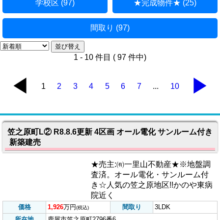
カテゴリー
物件種類・価格帯 (97)
地図から探す (97)
学校区 (97)
★完成物件★ (25)
間取り (97)
1 - 10 件目 ( 97 件中)
◀
▶
1
2
3
4
5
6
7
...
10
笠之原町L② R8.8.6更新 4区画 オール電化 サンルーム付き
新築建売