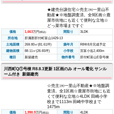
調査済。オール電化・サンルーム
付き☆人気の笠之原地区!!かのや東
病院近く
価格
1,995.9
万円
間取り
3LDK
(税込)
所在地
鹿屋市笠之原町2796番5
土地面積
382.83㎡(115.80坪)
築年月
R8年9月完成予定
建物面積
97.13㎡(29.38坪)
小学校
笠野原小迄1,700m
種目
新築建売
物件番号
笠之原町L①号棟
肝付町富山E⑨号棟 R8.8.3更新 全9区画 オール電化 サン
ルーム付き 新築建売
★建売分譲住宅☆売主:㈲一里山不
動産★※地盤調査済。全9区画☆鹿