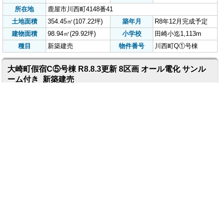
屋市街地にも近くて便利な立地☆
どっ菜市場まですぐ
価格
1,663
万円
間取り
3LDK
(税込)
所在地
肝属郡肝付町富山1429-13
土地面積
269.80㎡(81.61坪)
築年月
R8年8月完成予定
建物面積
88.11㎡(26.65坪)
小学校
宮富小迄2,400m
種目
新築建売
物件番号
肝付町富山E⑨号棟
川西町Q①号棟 R8.8.3更新 1区画のみ オール電化 サンル
ーム付き 新築建売
☆売主:㈲一里山不動産★※地盤調
査済。全1区画☆鹿屋市街地にも近
くて便利な立地☆4LDK 田崎小学