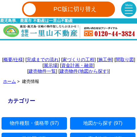
Menu
PC版に切り替え
鹿児島県、鹿屋市 不動産は一里山不動産
[
概要/仕様
] [
完成までの流れ
] [
家づくりの工程
] [
施工例
] [
間取り図
]
[
展示場
] [
資金計画・融資
]
[
建売物件一覧
] [
建売物件(地図から探す)
]
ホーム
> 建売情報