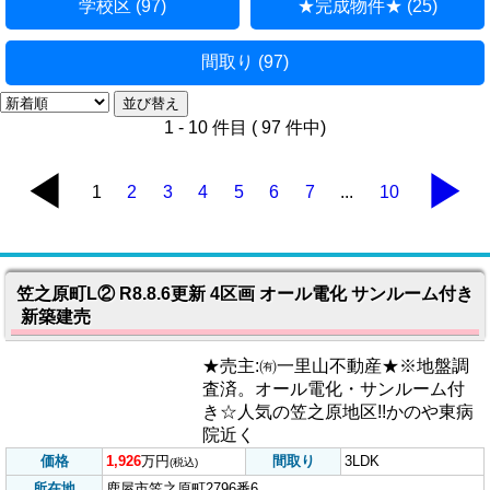
カテゴリー
物件種類・価格帯 (97)
地図から探す (97)
学校区 (97)
★完成物件★ (25)
間取り (97)
1 - 10 件目 ( 97 件中)
◀
▶
1
2
3
4
5
6
7
...
10
笠之原町L② R8.8.6更新 4区画 オール電化 サンルーム付き
新築建売