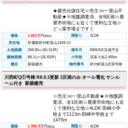
調査済。オール電化・サンルーム
付き☆人気の笠之原地区!!かのや東
病院近く
価格
1,995.9
万円
間取り
3LDK
(税込)
所在地
鹿屋市笠之原町2796番5
土地面積
382.83㎡(115.80坪)
築年月
R8年9月完成予定
建物面積
97.13㎡(29.38坪)
小学校
笠野原小迄1,700m
種目
新築建売
物件番号
笠之原町L①号棟
肝付町富山E⑨号棟 R8.8.3更新 全9区画 オール電化 サン
ルーム付き 新築建売
★建売分譲住宅☆売主:㈲一里山不
動産★※地盤調査済。全9区画☆鹿