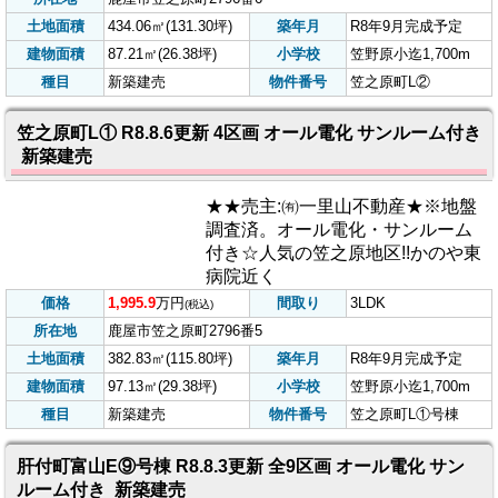
★売主:㈲一里山不動産★※地盤調
査済。オール電化・サンルーム付
き☆人気の笠之原地区!!かのや東病
院近く
価格
1,926
万円
間取り
3LDK
(税込)
所在地
鹿屋市笠之原町2796番6
土地面積
434.06㎡(131.30坪)
築年月
R8年9月完成予定
建物面積
87.21㎡(26.38坪)
小学校
笠野原小迄1,700m
種目
新築建売
物件番号
笠之原町L②
笠之原町L① R8.8.6更新 4区画 オール電化 サンルーム付き
新築建売
★★売主:㈲一里山不動産★※地盤