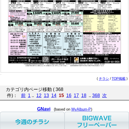
(
チラシ
/
TOP掲載
)
カテゴリ内ページ移動 ( 368
件)：
前
1
..
12
13
14
15
16
17
18
..
368
次
GNavi
(based on
MyAlbum-P
)