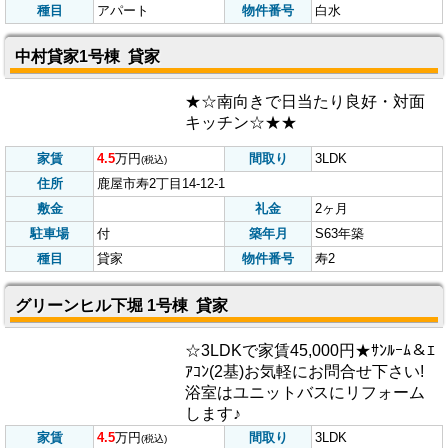
月サービス(フリーレント)
家賃
3
万円
間取り
1DK
(税込)
住所
鹿児島県鹿屋市白水町623-1
敷金
なし
礼金
なし
駐車場
1台無料
築年月
平成7年
種目
アパート
物件番号
白水
中村貸家1号棟 貸家
★☆南向きで日当たり良好・対面
キッチン☆★★