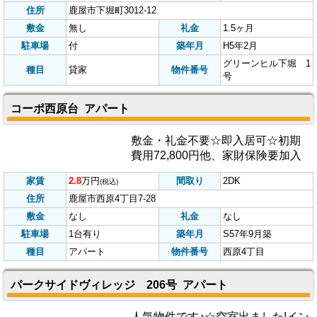
家賃
4.5
万円
間取り
3LDK
(税込)
住所
鹿屋市寿2丁目14-12-1
敷金
礼金
2ヶ月
駐車場
付
築年月
S63年築
種目
貸家
物件番号
寿2
グリーンヒル下堀 1号棟 貸家
☆3LDKで家賃45,000円★ｻﾝﾙｰﾑ＆ｴ
ｱｺﾝ(2基)お気軽にお問合せ下さい!
浴室はユニットバスにリフォーム
します♪