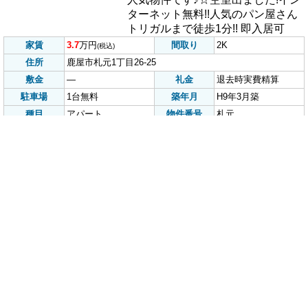
家賃
4.5
万円
間取り
3LDK
(税込)
住所
鹿屋市下堀町3012-12
敷金
無し
礼金
1.5ヶ月
駐車場
付
築年月
H5年2月
グリーンヒル下堀 1
種目
貸家
物件番号
号
コーポ西原台 アパート
敷金・礼金不要☆即入居可☆初期
費用72,800円他、家財保険要加入
家賃
2.8
万円
間取り
2DK
(税込)
住所
鹿屋市西原4丁目7-28