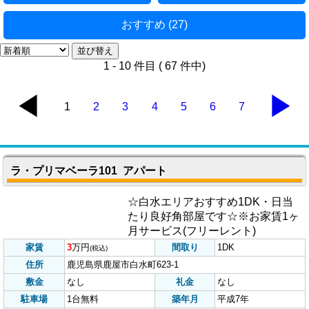
インターネット無料 (7)
学校区 (37)
間取り (64)
地図から探す (58)
家賃別 (63)
物件種類 (66)
おすすめ (27)
1 - 10 件目 ( 67 件中)
◀
▶
1
2
3
4
5
6
7
ラ・プリマベーラ101 アパート
☆白水エリアおすすめ1DK・日当
たり良好角部屋です☆※お家賃1ヶ