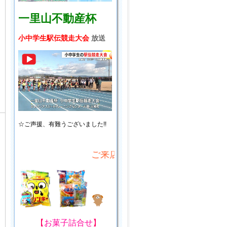
一里山不動産杯
小中学生駅伝競走大会
放送
☆ご声援、
有難うございました!!
ご来店・ご来場プレゼント!
【
お菓子詰合せ
】