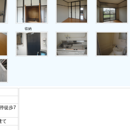
収納
停徒歩7
建て