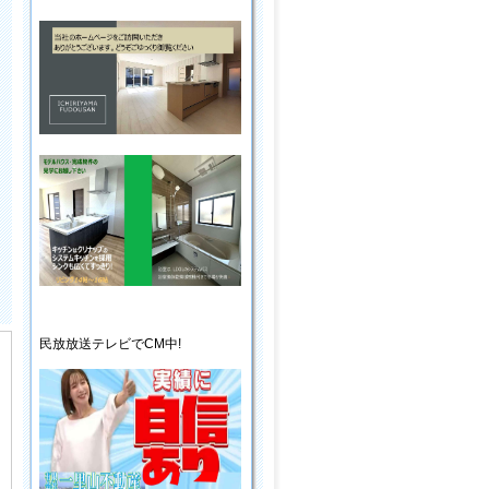
民放放送
テレビ
でCM中!