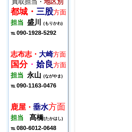
買取担当
・
地区別
都城・
三股
方面
盛川
担当
(もりかわ)
090-1928-5292
℡
志布志・
大崎
方面
国分
・
姶良
方面
永山
担当
(ながやま)
090-1163-0476
℡
方面
鹿屋
垂水
・
髙橋
担当
(たかはし)
080-6012-0648
℡