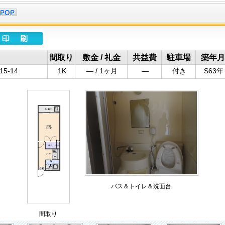
間取り
敷金 / 礼金
共益費
駐車場
築年月
5-14
1K
― / 1ヶ月
―
付き
S63年
バス＆トイレ＆洗面台
間取り