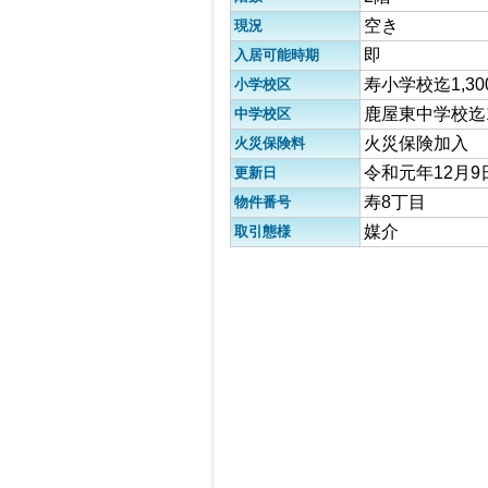
空き
現況
即
入居可能時期
寿小学校迄1,30
小学校区
鹿屋東中学校迄1
中学校区
火災保険加入
火災保険料
令和元年12月9
更新日
寿8丁目
物件番号
媒介
取引態様