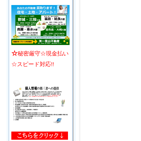
☆
秘密厳守☆現金払い
☆スピード対応!!