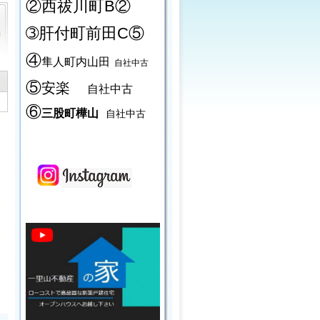
②西祓川町B②
➂肝付町前田C⑤
④
隼人町内山田
自社中古
⑤
安楽
自社中古
⑥
三股町樺山
自社中古