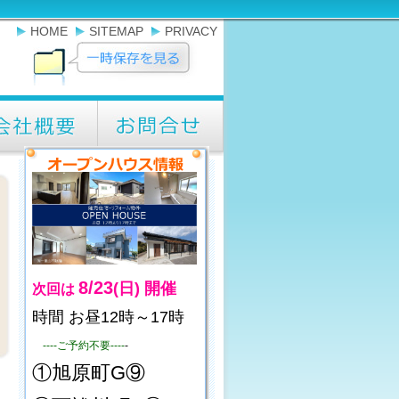
HOME
SITEMAP
PRIVACY
8/23
(日)
開催
次回は
時間 お昼12時～17時
----ご予約不要----
-
①旭原町G⑨