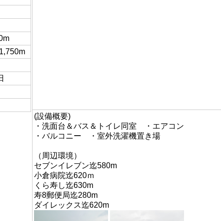
0m
,750m
日
(設備概要)
・洗面台＆バス＆トイレ同室 ・エアコン
・バルコニー ・室外洗濯機置き場
（周辺環境）
セブンイレブン迄580m
小倉病院迄620ｍ
くら寿し迄630m
寿8郵便局迄280m
ダイレックス迄620m