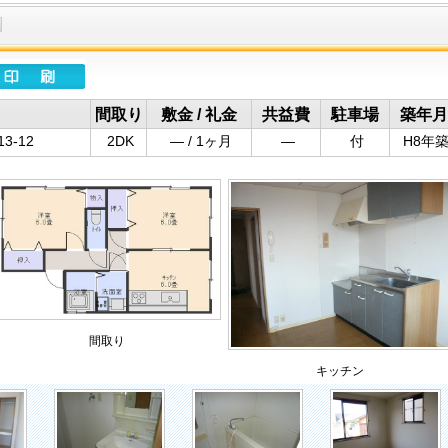
間取り
敷金 / 礼金
共益費
駐車場
築年月
3-12
2DK
― / 1ヶ月
―
付
H8年
間取り
キッチン