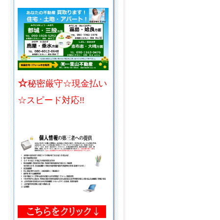
☆
秘密厳守☆現金払い
☆スピード対応!!