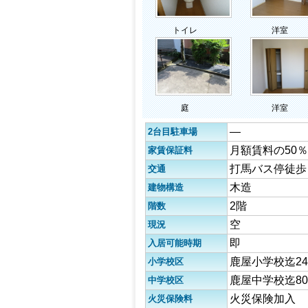
トイレ
洋室
庭
洋室
―
2台目駐車場
月額賃料の50％
家賃保証料
打馬バス停徒歩
交通
木造
建物構造
2階
階数
空
現況
即
入居可能時期
鹿屋小学校迄24
小学校区
鹿屋中学校迄80
中学校区
火災保険加入
火災保険料