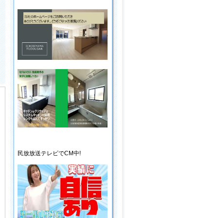
民放放送
テレビ
でCM中!