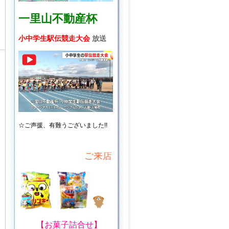
一里山不動産杯
小中学生駅伝競走大会
放送
☆ご声援、
有難うございました!!
ご来店・ご来場プレゼント!
【
お菓子詰合せ
】