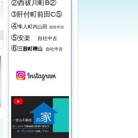
②西祓川町B②
➂肝付町前田C⑤
④
隼人町内山田
自社中古
⑤
安楽
自社中古
築
⑥
三股町樺山
自社中古