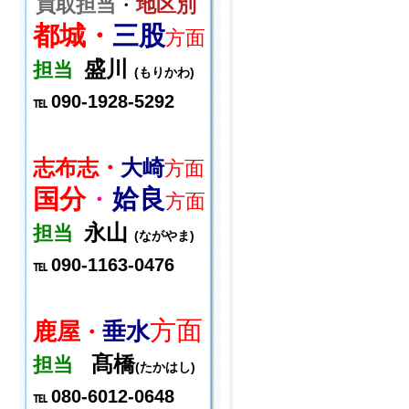
買取担当
・
地区別
都城・
三股
方面
盛川
担当
(もりかわ)
090-1928-5292
℡
志布志・
大崎
方面
国分
・
姶良
方面
永山
担当
(ながやま)
090-1163-0476
℡
方面
鹿屋
垂水
・
髙橋
担当
(たかはし)
080-6012-0648
℡