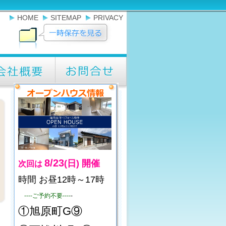
HOME
SITEMAP
PRIVACY
8/23
(日)
開催
次回は
時間 お昼12時～17時
----ご予約不要----
-
①旭原町G⑨