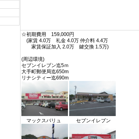
日
☆初期費用 159,000円
(家賃 4.0万 礼金 4.0万 仲介料 4.4万
家賃保証加入 2.0万 鍵交換 1.5万)
(周辺環境)
セブンイレブン迄5ｍ
大手町郵便局迄650m
リナシティー迄690m
マックスバリュ セブンイレブン