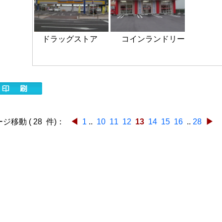
​ ドラッグストア コインランドリー
移動 ( 28 件)：
◀
1
..
10
11
12
13
14
15
16
..
28
▶