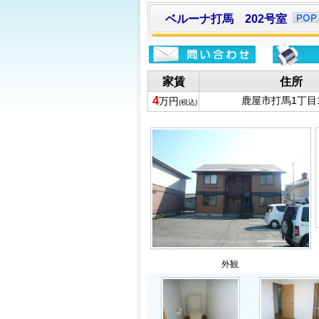
ベルーナ打馬 202号室
家賃
住所
4
鹿屋市打馬1丁目1
万円
(税込)
外観