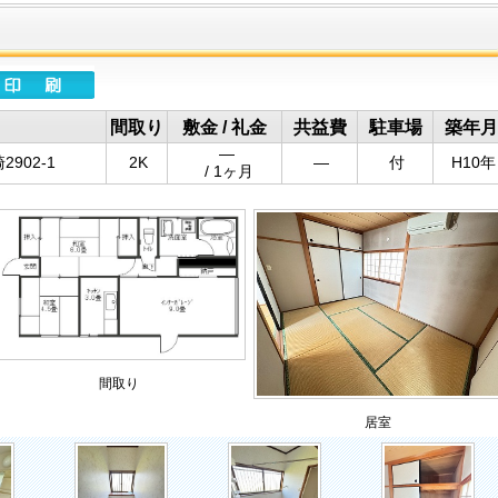
間取り
敷金 / 礼金
共益費
駐車場
築年月
―
902-1
2K
―
付
H10年
/ 1ヶ月
間取り
居室