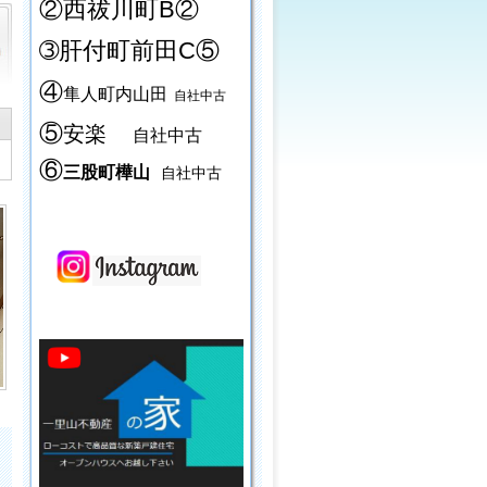
②西祓川町B②
➂肝付町前田C⑤
④
隼人町内山田
自社中古
⑤
安楽
自社中古
⑥
三股町樺山
自社中古