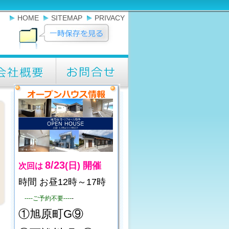
HOME
SITEMAP
PRIVACY
8/23
(日)
開催
次回は
時間 お昼12時～17時
----ご予約不要----
-
①旭原町G⑨