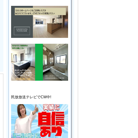
民放放送
テレビ
でCM中!