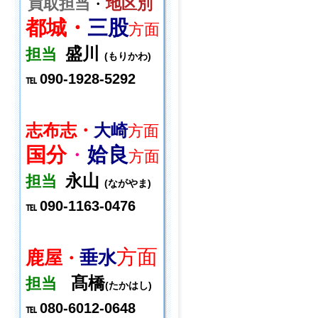
買取担当
・
地区別
都城・
三股
方面
盛川
担当
(もりかわ)
090-1928-5292
℡
志布志・
大崎
方面
国分
・
姶良
方面
永山
担当
(ながやま)
090-1163-0476
℡
方面
鹿屋
垂水
・
髙橋
担当
(たかはし)
080-6012-0648
℡