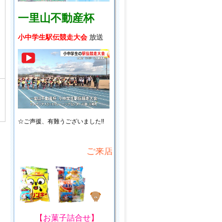
一里山不動産杯
小中学生駅伝競走大会
放送
☆ご声援、
有難うございました!!
ご来店・ご来場プレゼント!
【
お菓子詰合せ
】