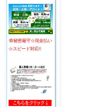
☆
秘密厳守☆現金払い
☆スピード対応!!