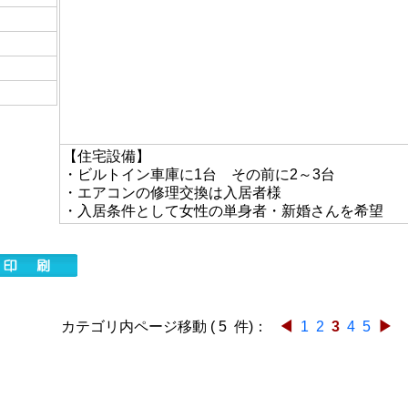
【住宅設備】
・ビルトイン車庫に1台 その前に2～3台
・エアコンの修理交換は入居者様
・入居条件として女性の単身者・新婚さんを希望
カテゴリ内ページ移動 ( 5 件)：
◀
1
2
3
4
5
▶