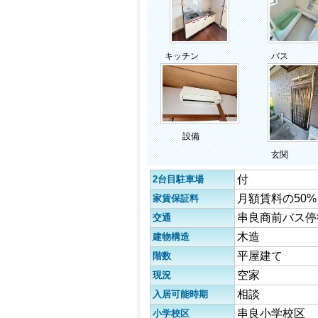
キッチン
バス
設備
玄関
付
2台目駐車場
月額賃料の50%
家賃保証料
串良商前バス停
交通
木造
建物構造
平屋建て
階数
空家
現況
相談
入居可能時期
串良小学校区
小学校区