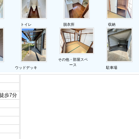
トイレ
脱衣所
収納
その他・部屋スペ
ース
ウッドデッキ
駐車場
徒歩7分