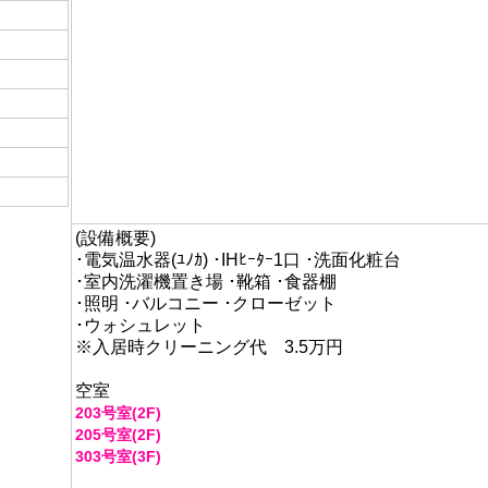
日
(設備概要)
･電気温水器(ﾕﾉｶ) ･IHﾋｰﾀｰ1口 ･洗面化粧台
･室内洗濯機置き場 ･靴箱 ･食器棚
･照明 ･バルコニー ･クローゼット
･ウォシュレット
※入居時クリーニング代 3.5万円
空室
203号室(2F)
205号室(2F)
303号室(3F)