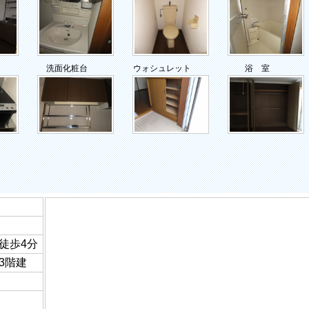
洗面化粧台
ウォシュレット
浴 室
徒歩4分
り3階建