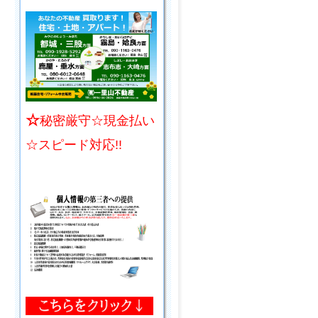
☆
秘密厳守☆現金払い
☆スピード対応!!