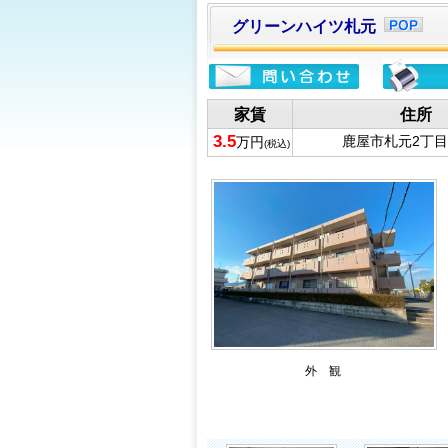
グリーンハイツ札元
家賃
住所
3.5
鹿屋市札元2丁目3
万円
(税込)
外 観