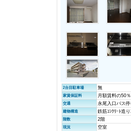
無
2台目駐車場
月額賃料の50％
家賃保証料
永尾入口バス停
交通
鉄筋ｺﾝｸﾘｰﾄ造
建物構造
2階
階数
空室
現況