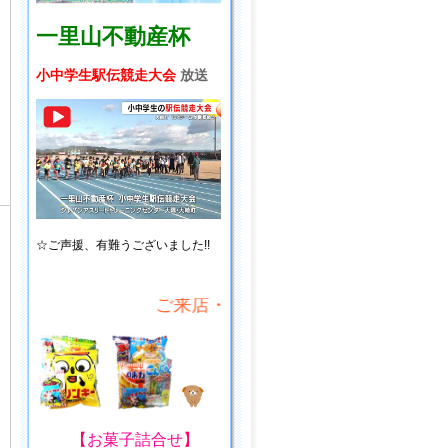
一里山不動産杯
小中学生駅伝競走大会
放送
☆ご声援、
有難うございました!!
ご来店・ご来場プレゼント!
【
お菓子詰合せ
】