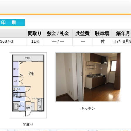
間取り
敷金 / 礼金
共益費
駐車場
築年月
687-3
1DK
― / ―
―
付
H7年8月
キッチン
間取り