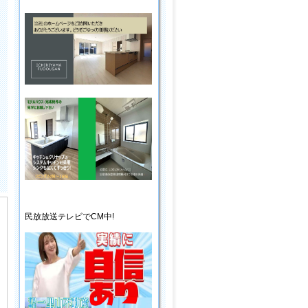
民放放送
テレビ
でCM中!