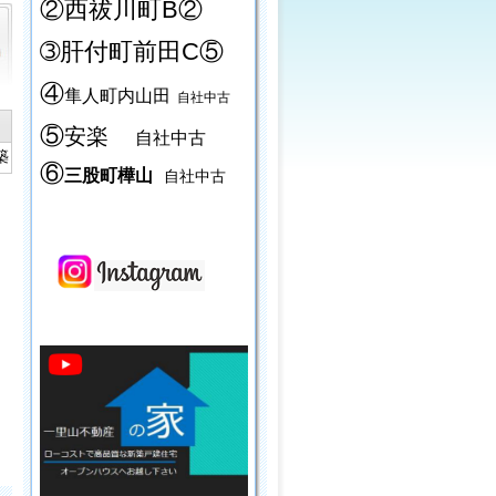
②西祓川町B②
➂肝付町前田C⑤
④
隼人町内山田
自社中古
⑤
安楽
自社中古
築
⑥
三股町樺山
自社中古