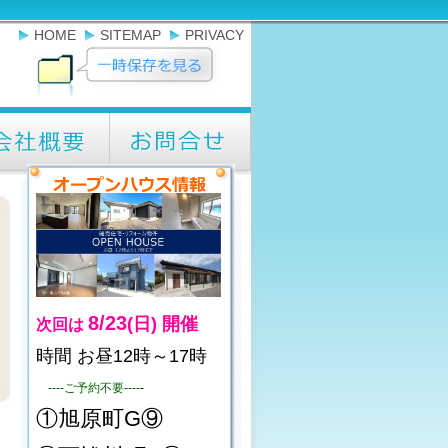
HOME
SITEMAP
PRIVACY
8/23
(日)
開催
次回は
時間 お昼12時～17時
----ご予約不要----
-
①旭原町G⑨