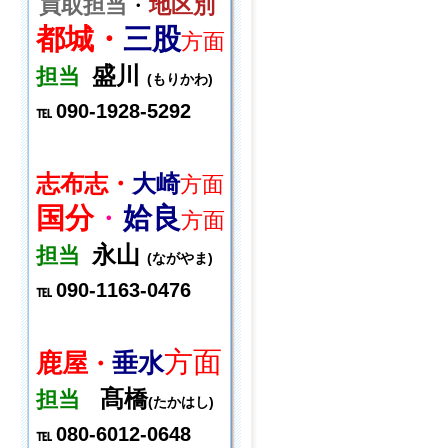
買取担当
・
地区別
都城・
三股
方面
盛川
担当
(もりかわ)
090-1928-5292
℡
志布志・
大崎
方面
国分
・
姶良
方面
永山
担当
(ながやま)
090-1163-0476
℡
方面
鹿屋
垂水
・
髙橋
担当
(たかはし)
080-6012-0648
℡