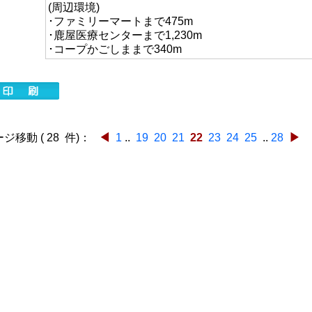
(周辺環境)
･ファミリーマートまで475m
･鹿屋医療センターまで1,230m
･コープかごしままで340m
移動 ( 28 件)：
◀
1
..
19
20
21
22
23
24
25
..
28
▶