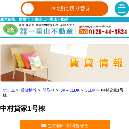
Menu
PC版に切り替え
鹿児島県、鹿屋市 不動産は一里山不動産
ホーム
>
賃貸情報
>
間取り
>
3K～3LDK
>
3LDK
> 中村貸家1号
棟
中村貸家1号棟
この物件を問合せる