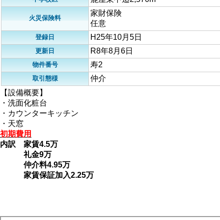
家財保険
火災保険料
任意
H25年10月5日
登録日
R8年8月6日
更新日
寿2
物件番号
仲介
取引態様
【設備概要】
・洗面化粧台
・カウンターキッチン
・天窓
初期費用
内訳 家賃4.5万
礼金9万
仲介料4.95万
家賃保証加入2.25万