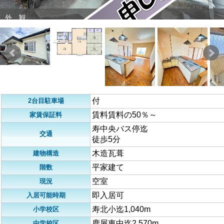
外 観
付
2台目駐車場
賃料賃料の50％～
家賃保証料
寿中央バス停迄
交通
徒歩5分
木造瓦葺
建物構造
平家建て
階数
空室
現況
即入居可
入居可能時期
寿北小迄1,040m
小学校区
鹿屋東中迄2,570m
中学校区