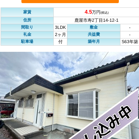
4.5
家賃
万円
(税込)
住所
鹿屋市寿2丁目14-12-1
間取り
敷金
3LDK
-
礼金
共益費
2ヶ月
-
駐車場
築年月
付
S63年築