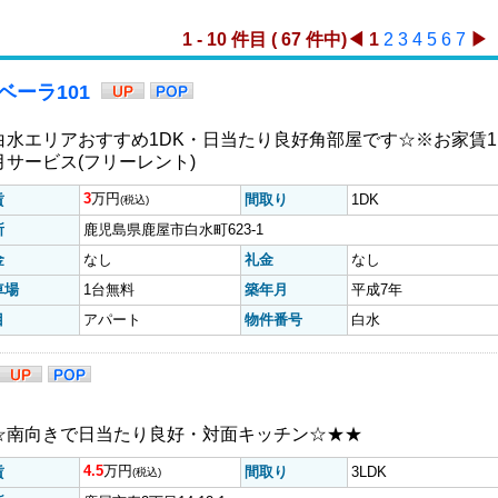
学校区
間取り
(37)
(64)
家賃別
物件種類
(63)
(66)
1 - 10 件目 ( 67 件中)
◀
1
2
3
4
5
6
7
▶
ベーラ101
白水エリアおすすめ1DK・日当たり良好角部屋です☆※お家賃1
月サービス(フリーレント)
3
万円
賃
間取り
1DK
(税込)
所
鹿児島県鹿屋市白水町623-1
金
なし
礼金
なし