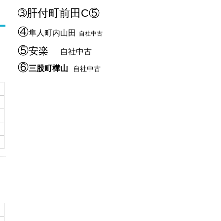
➂肝付町前田C⑤
④
隼人町内山田
自社中古
⑤
安楽
自社中古
⑥
三股町樺山
自社中古