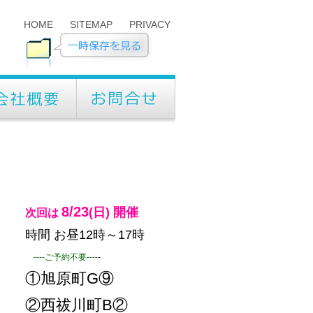
HOME
SITEMAP
PRIVACY
8/23
(日)
開催
次回は
時間 お昼12時～17時
----ご予約不要----
-
①旭原町G⑨
②西祓川町B②