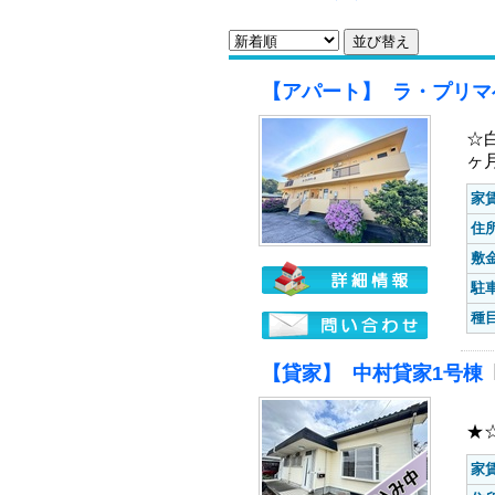
カテゴリー
インターネット無料
(7)
地図から探す
(58)
おすすめ
(27)
【アパート】 ラ・プリマ
☆
ヶ
家
住
敷