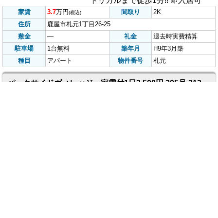
家賃
4.5
万円
間取り
3LDK
(税込)
住所
鹿屋市下堀町3012-12
敷金
無し
礼金
1.5ヶ月
駐車場
付
築年月
H5年2月
グリーンヒル下堀 1
種目
貸家
物件番号
号
コーポ西原台 アパート
敷金・礼金不要☆即入居可☆初期
費用72,800円他、家財保険要加入