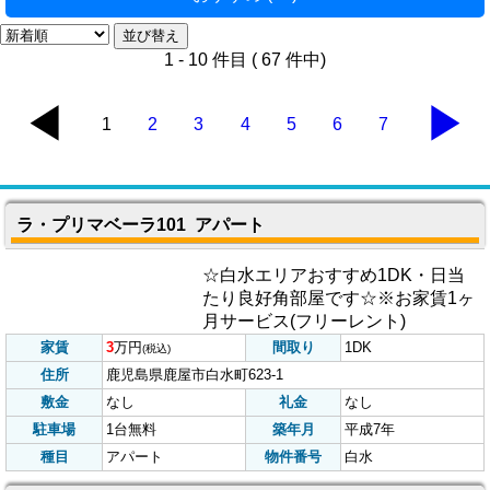
インターネット無料 (7)
学校区 (37)
間取り (64)
地図から探す (58)
家賃別 (63)
物件種類 (66)
おすすめ (27)
1 - 10 件目 ( 67 件中)
◀
▶
1
2
3
4
5
6
7
ラ・プリマベーラ101 アパート
☆白水エリアおすすめ1DK・日当
たり良好角部屋です☆※お家賃1ヶ