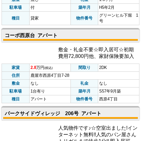
家賃
4.5
万円
間取り
3LDK
(税込)
住所
鹿屋市寿2丁目14-12-1
敷金
礼金
2ヶ月
駐車場
付
築年月
S63年築
種目
貸家
物件番号
寿2
グリーンヒル下堀 1号棟 貸家
☆3LDKで家賃45,000円★ｻﾝﾙｰﾑ＆ｴ
ｱｺﾝ(2基)お気軽にお問合せ下さい!
浴室はユニットバスにリフォーム
します♪