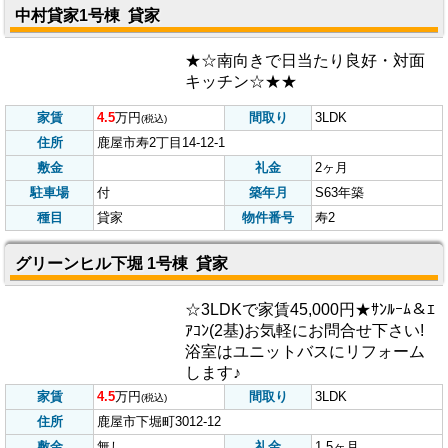
月サービス(フリーレント)
家賃
3
万円
間取り
1DK
(税込)
住所
鹿児島県鹿屋市白水町623-1
敷金
なし
礼金
なし
駐車場
1台無料
築年月
平成7年
種目
アパート
物件番号
白水
中村貸家1号棟 貸家
★☆南向きで日当たり良好・対面
キッチン☆★★