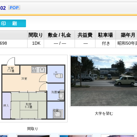
02
間取り
敷金 / 礼金
共益費
駐車場
築年月
98
1DK
― / ―
―
付き
昭和50年
大学を望む
間取り