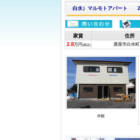
白水）マルモトアパート 2
家賃
住所
2.8
鹿屋市白水町6
万円
(税込)
外観