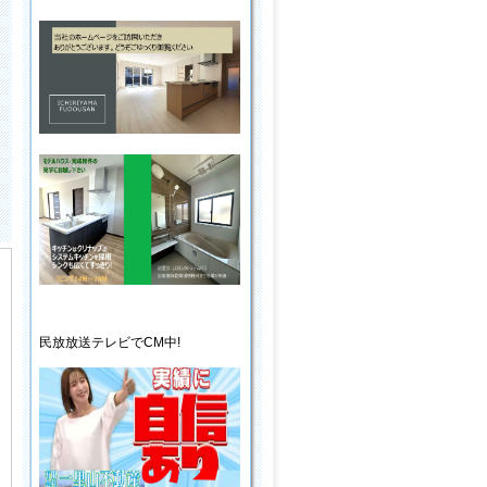
民放放送
テレビ
でCM中!