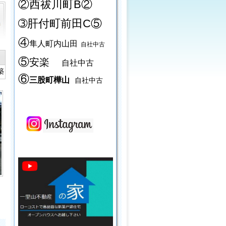
②西祓川町B②
➂肝付町前田C⑤
④
隼人町内山田
自社中古
⑤
安楽
自社中古
築
⑥
三股町樺山
自社中古