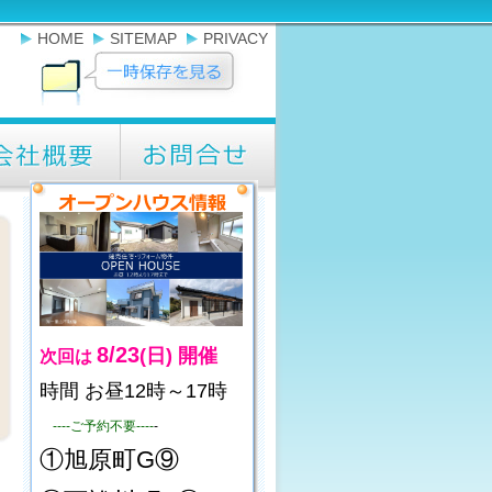
HOME
SITEMAP
PRIVACY
8/23
(日)
開催
次回は
時間 お昼12時～17時
----ご予約不要----
-
①旭原町G⑨