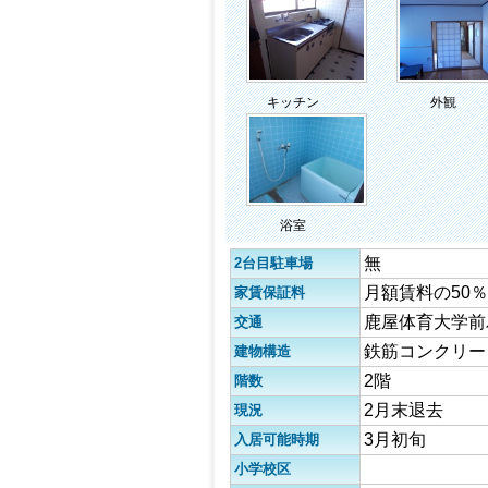
キッチン
外観
浴室
無
2台目駐車場
月額賃料の50％
家賃保証料
鹿屋体育大学前
交通
鉄筋コンクリー
建物構造
2階
階数
2月末退去
現況
3月初旬
入居可能時期
小学校区