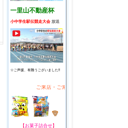
一里山不動産杯
小中学生駅伝競走大会
放送
☆ご声援、
有難うございました!!
ご来店・ご来場プレゼント!
【
お菓子詰合せ
】