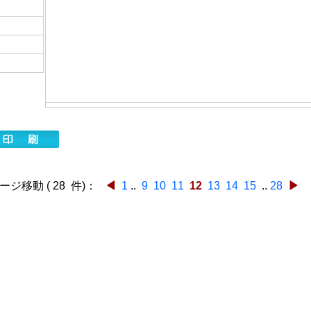
ジ移動 ( 28 件)：
◀
1
..
9
10
11
12
13
14
15
..
28
▶