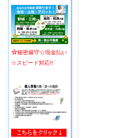
☆
秘密厳守☆現金払い
☆スピード対応!!