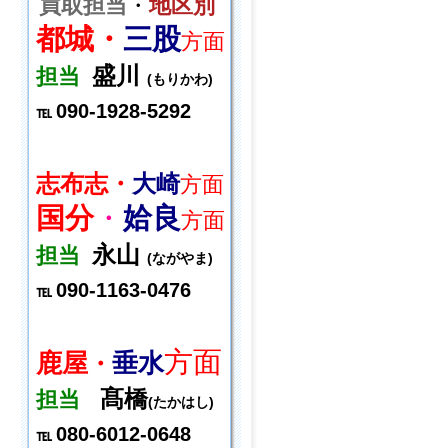
買取担当
・
地区別
都城・
三股
方面
盛川
担当
(もりかわ)
090-1928-5292
℡
志布志・
大崎
方面
国分
・
姶良
方面
永山
担当
(ながやま)
090-1163-0476
℡
方面
鹿屋
垂水
・
髙橋
担当
(たかはし)
080-6012-0648
℡