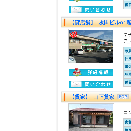
種
【貸店舗】 永田ビルA1階
テ
(^
家
住
敷
駐
種
【貸家】 山下貸家
コ
家
住