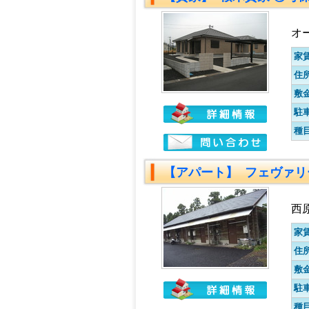
オ
家
住
敷
駐
種
【アパート】 フェヴァリ
西
家
住
敷
駐
種