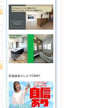
民放放送
テレビ
でCM中!