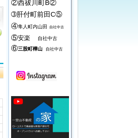
②西祓川町B②
➂肝付町前田C⑤
④
隼人町内山田
自社中古
⑤
安楽
自社中古
⑥
三股町樺山
自社中古