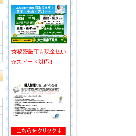
☆
秘密厳守☆現金払い
☆スピード対応!!