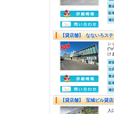
敷
駐
種
【貸店舗】 なないろス
シ
(
け
家
住
敷
駐
種
【貸店舗】 宝城ビル貸
入