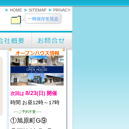
HOME
SITEMAP
PRIVACY
8/23
(日)
開催
次回は
時間 お昼12時～17時
----ご予約不要----
-
①旭原町G⑨