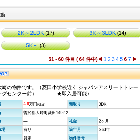
移動
2K～2LDK
3K～3LDK
(17)
(14)
5K～
(3)
51 - 60 件目 ( 64 件中)
◀
1
2
3
4
5
6
7
▶
大崎の物件です。（菱田小学校近く ジャパンアスリートトレー
ングセンター前） ★即入居可能♪
4.8
万円
賃
間取り
3DK
(税込)
所
曽於郡大崎町菱田1492-2
金
―
礼金
2ヶ月
車場
有り
築年月
S63年
目
貸家
物件番号