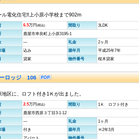
ール電化住宅‼上小原小学校まで902m
6.5
万円
賃
間取り
3LDK
(税込)
所
鹿屋市串良町上小原3195-1
金
―
礼金
2ヶ月
車場
込み
築年月
平成25年7年
目
貸家
物件番号
桜木貸家
ーロッジ 106
原地区に、ロフト付き1Ｋが出ました。
2.5
万円
賃
間取り
1Ｋ ロフト付き
(税込)
所
鹿屋市西原３丁目3-1-12
金
―
礼金
1ヶ月
車場
付き
築年月
Ｈ2年3月
目
アパート
物件番号