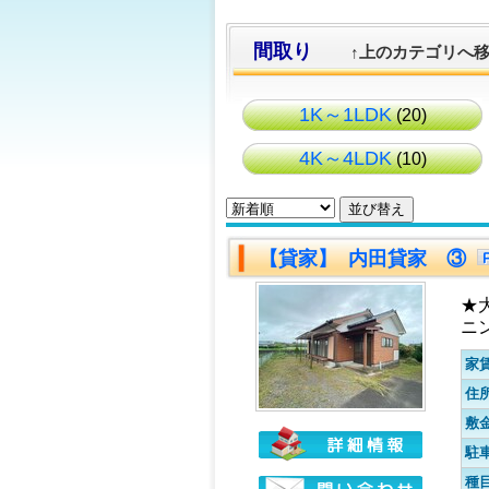
間取り
↑上のカテゴリへ
1K～1LDK
(20)
4K～4LDK
(10)
【貸家】 内田貸家 ③
★
ニ
家
住
敷
駐
種