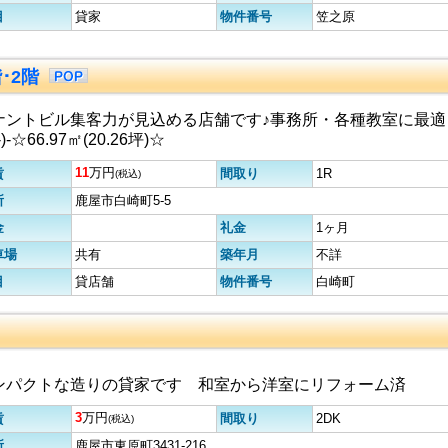
目
貸家
物件番号
笠之原
･2階
ナントビル集客力が見込める店舗です♪事務所・各種教室に最適
_-)-☆66.97㎡(20.26坪)☆
11
万円
賃
間取り
1R
(税込)
所
鹿屋市白崎町5-5
金
礼金
1ヶ月
車場
共有
築年月
不詳
目
貸店舗
物件番号
白崎町
ンパクトな造りの貸家です 和室から洋室にリフォーム済
3
万円
賃
間取り
2DK
(税込)
所
鹿屋市東原町3431-216