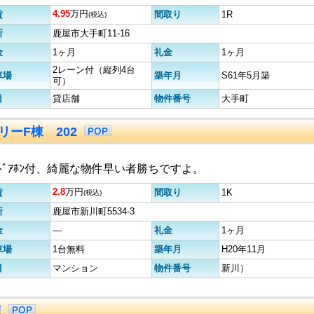
4.95
万円
賃
間取り
1R
(税込)
所
鹿屋市大手町11-16
金
1ヶ月
礼金
1ヶ月
2レーン付（縦列4台
車場
築年月
S61年5月築
可）
目
貸店舗
物件番号
大手町
リーF棟 202
Vﾄﾞｱﾎﾝ付、綺麗な物件早い者勝ちですよ。
2.8
万円
賃
間取り
1K
(税込)
所
鹿屋市新川町5534-3
金
―
礼金
1ヶ月
車場
1台無料
築年月
H20年11月
目
マンション
物件番号
新川）
棟