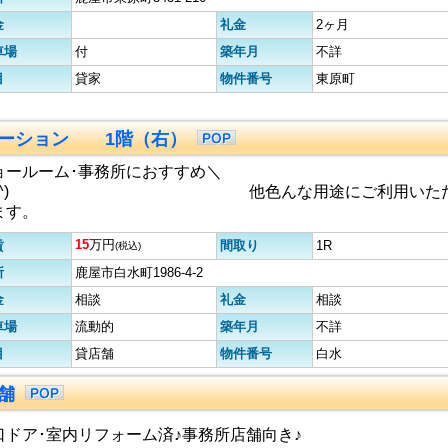
金
礼金
2ヶ月
車場
付
築年月
不詳
目
貸家
物件番号
東原町
テーション 1階（右）
ョールーム･事務所におすすめ＼
^o^) 他色んな用途にご利用いた
ます。
15
万円
賃
間取り
1R
(税込)
所
鹿屋市白水町1986-4-2
金
相談
礼金
相談
車場
流動的
築年月
不詳
目
貸店舗
物件番号
白水
店舗
口ドア･室内リフォーム済♪事務所店舗向き♪