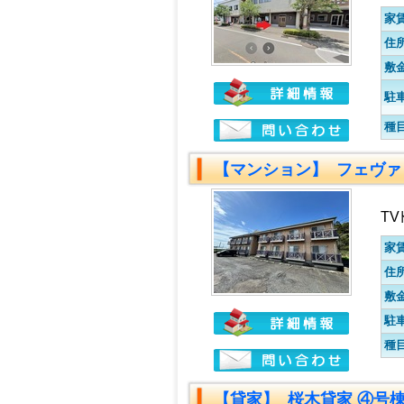
家
住
敷
駐
種
【マンション】 フェヴァ
T
家
住
敷
駐
種
【貸家】 桜木貸家 ④号