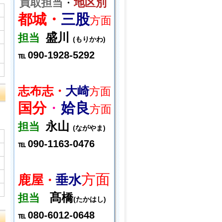
買取担当
・
地区別
都城・
三股
方面
盛川
担当
(もりかわ)
090-1928-5292
℡
志布志・
大崎
方面
国分
・
姶良
方面
永山
担当
(ながやま)
090-1163-0476
℡
方面
鹿屋
垂水
・
髙橋
担当
(たかはし)
080-6012-0648
℡