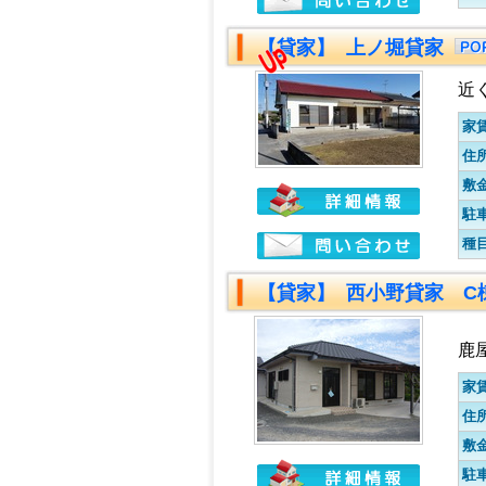
【貸家】 上ノ堀貸家
近
家
住
敷
駐
種
【貸家】 西小野貸家 C
鹿
家
住
敷
駐