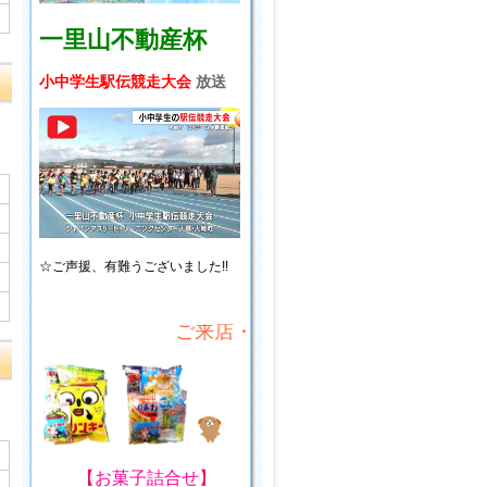
一里山不動産杯
小中学生駅伝競走大会
放送
☆ご声援、
有難うございました!!
ご来店・ご来場プレゼント!
【
お菓子詰合せ
】