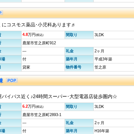
くにコスモス薬品･小児科あります♬
4.8
万円
賃
間取り
3LDK
(税込)
所
鹿屋市笠之原町912
金
―
礼金
2ヶ月
車場
付
築年月
平成3年築
目
貸家
物件番号
笠之原
棟
屋バイパス近く♪24時間スーパー･大型電器店徒歩圏内☆
6.2
万円
賃
間取り
3LDK
(税込)
所
鹿屋市笠之原町2893-1
金
―
礼金
2ヶ月
車場
付
築年月
H16年築