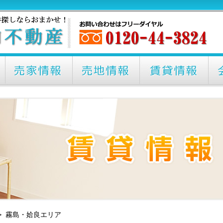
> 霧島・姶良エリア