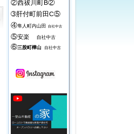
②西祓川町B②
➂肝付町前田C⑤
④
隼人町内山田
自社中古
⑤
安楽
自社中古
⑥
三股町樺山
自社中古