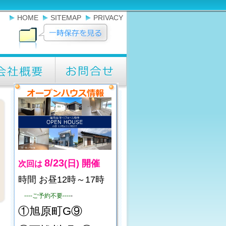
HOME
SITEMAP
PRIVACY
8/23
(日)
開催
次回は
時間 お昼12時～17時
----ご予約不要----
-
①旭原町G⑨