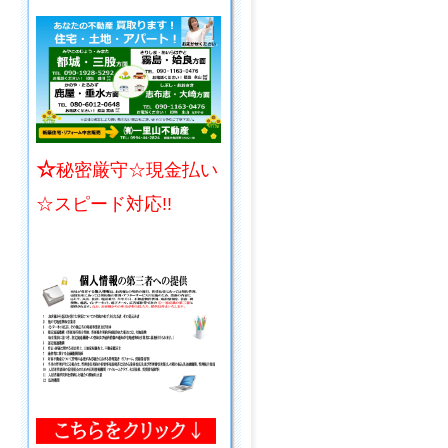
☆
秘密厳守☆現金払い
☆スピード対応!!