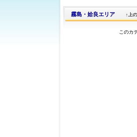
霧島・姶良エリア
↑上
このカ