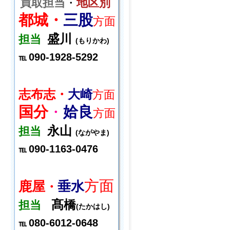
買取担当
・
地区別
都城・
三股
方面
盛川
担当
(もりかわ)
090-1928-5292
℡
志布志・
大崎
方面
国分
・
姶良
方面
永山
担当
(ながやま)
090-1163-0476
℡
方面
鹿屋
垂水
・
髙橋
担当
(たかはし)
080-6012-0648
℡