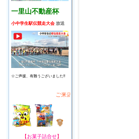
一里山不動産杯
小中学生駅伝競走大会
放送
☆ご声援、
有難うございました!!
ご来店・ご来場プレゼント!
【
お菓子詰合せ
】