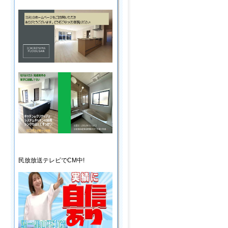
民放放送
テレビ
でCM中!