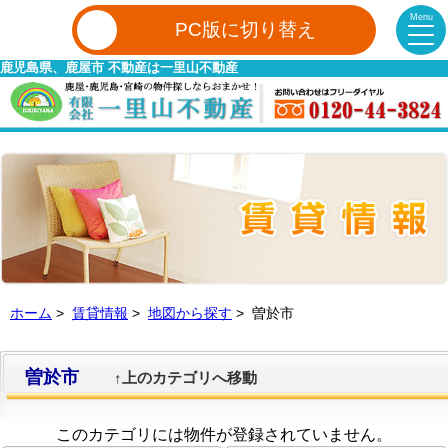
Menu
PC版に切り替え
鹿児島県、鹿屋市 不動産は一里山不動産
ホーム
>
賃貸情報
>
地図から探す
> 曽於市
曽於市
↑上のカテゴリへ移動
このカテゴリには物件が登録されていません。