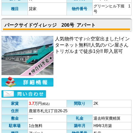
グリーンヒル下堀 1
種目
貸家
物件番号
号
パークサイドヴィレッジ 206号 アパート
人気物件です♪☆空室出ました!イン
ターネット無料!!人気のパン屋さん
トリガルまで徒歩1分!! 即入居可
家賃
3.7
万円
間取り
2K
(税込)
住所
鹿屋市札元1丁目26-25
敷金
―
礼金
退去時実費精算
駐車場
1台無料
築年月
H9年3月築