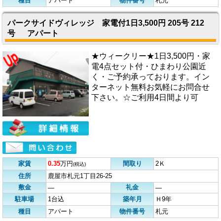
種目
アパート
物件番号
札元
パークサイドヴィレッジ 家電付1日3,500円 205号 212
号 アパート
★ウィークリー★1日3,500円・家
電4点セット付・ひまわり公園近
く・ご予約承っております。イン
ターネット無料お気軽にお問合せ
下さい。☆ご利用4日間より可
家賃
0.35
万円
間取り
2Ｋ
(税込)
住所
鹿屋市札元1丁目26-25
敷金
礼金
―
―
駐車場
1台込
築年月
Ｈ9年
種目
アパート
物件番号
札元