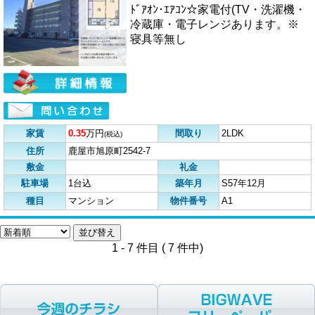
ﾄﾞｱｵﾝ･ｴｱｺﾝ☆家電付(TV・洗濯機・
冷蔵庫・電子レンジあります。※
寝具等無し
家賃
0.35
万円
間取り
2LDK
(税込)
住所
鹿屋市旭原町2542-7
敷金
礼金
駐車場
1台込
築年月
S57年12月
種目
マンション
物件番号
A1
1 - 7 件目 ( 7 件中)