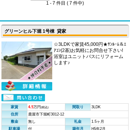
1 - 7 件目 ( 7 件中)
グリーンヒル下堀 1号棟 貸家
☆3LDKで家賃45,000円★ｻﾝﾙｰﾑ＆ｴ
ｱｺﾝ(2基)お気軽にお問合せ下さい!
浴室はユニットバスにリフォーム
します♪
家賃
4.5
万円
間取り
3LDK
(税込)
住所
鹿屋市下堀町3012-12
敷金
無し
礼金
1.5ヶ月
駐車場
付
築年月
H5年2月