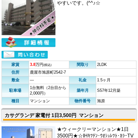
やすいです。(^^♪☆
家賃
3.8
万円
間取り
2LDK
(税込)
住所
鹿屋市旭原町2542-7
敷金
―
礼金
1.5ヶ月
1台無料（2台目から
駐車場
築年月
S57年12月築
2,000円）
種目
マンション
物件番号
旭原
カサグランデ 家電付 1日3,500円 マンション
★ウィークリーマンション★1日
3500円★☆IHｷﾂﾁﾝ･ｳｵｼｭﾚﾂﾄ･ｶﾗｰTV