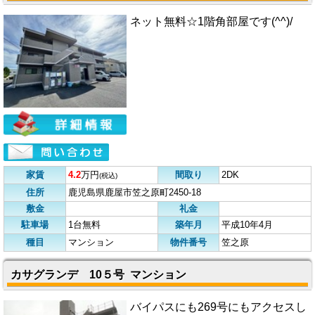
ネット無料☆1階角部屋です(^^)/
家賃
4.2
万円
間取り
2DK
(税込)
住所
鹿児島県鹿屋市笠之原町2450-18
敷金
礼金
駐車場
1台無料
築年月
平成10年4月
種目
マンション
物件番号
笠之原
カサグランデ 10５号 マンション
バイパスにも269号にもアクセスし