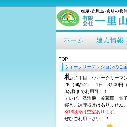
TOP
ウィークリーマンションのご
札
元1丁目 ウィークリーマ
2K（6帖×2） 1日：3,50
3名様まで利用可！！
テレビ、洗濯機、冷蔵庫、電
寝具、調理器具はありません
8/13以降は空室あります。
ぜひご利用下さい！！