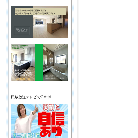
民放放送
テレビ
でCM中!