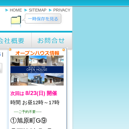
HOME
SITEMAP
PRIVACY
S
|
8/23
(日)
開催
次回は
時間 お昼12時～17時
----ご予約不要----
-
①旭原町G⑨