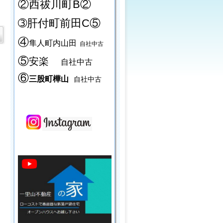
②西祓川町B②
➂肝付町前田C⑤
④
隼人町内山田
自社中古
⑤
安楽
自社中古
⑥
三股町樺山
自社中古