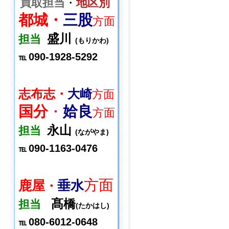
買取担当
・
地区別
都城・
三股
方面
盛川
担当
(もりかわ)
090-1928-5292
℡
志布志・
大崎
方面
国分
・
姶良
方面
永山
担当
(ながやま)
090-1163-0476
℡
方面
鹿屋
垂水
・
髙橋
担当
(たかはし)
080-6012-0648
℡