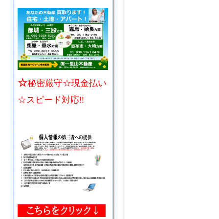
☆
秘密厳守☆現金払い
☆スピード対応!!