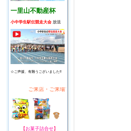
一里山不動産杯
小中学生駅伝競走大会
放送
☆ご声援、
有難うございました!!
ご来店・ご来場プレゼント!
【
お菓子詰合せ
】