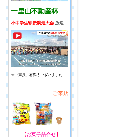
一里山不動産杯
小中学生駅伝競走大会
放送
☆ご声援、
有難うございました!!
ご来店・ご来場プレゼント!
【
お菓子詰合せ
】