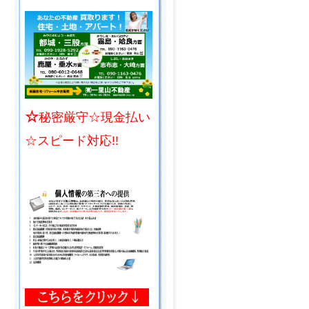
☆
秘密厳守☆現金払い
☆スピード対応!!