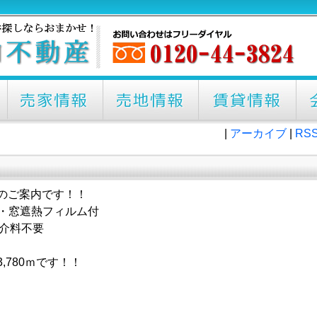
|
アーカイブ
|
RS
のご案内です！！
熱・窓遮熱フィルム付
仲介料不要
。
,780ｍです！！