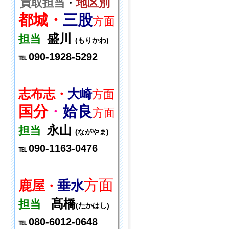
買取担当
・
地区別
都城・
三股
方面
盛川
担当
(もりかわ)
090-1928-5292
℡
志布志・
大崎
方面
国分
・
姶良
方面
永山
担当
(ながやま)
090-1163-0476
℡
方面
鹿屋
垂水
・
髙橋
担当
(たかはし)
080-6012-0648
℡