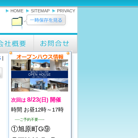
HOME
SITEMAP
PRIVACY
S
|
8/23
(日)
開催
次回は
時間 お昼12時～17時
----ご予約不要----
-
①旭原町G⑨