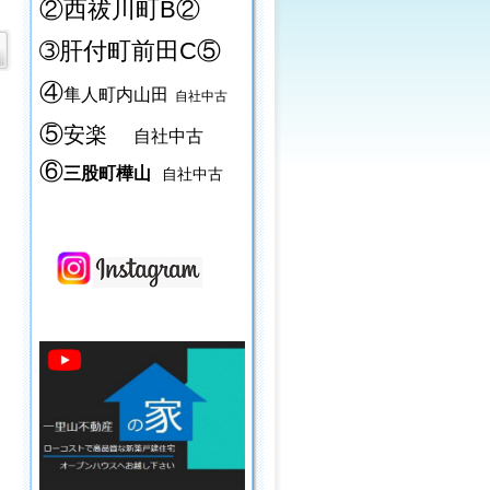
②西祓川町B②
➂肝付町前田C⑤
④
隼人町内山田
自社中古
⑤
安楽
自社中古
⑥
三股町樺山
自社中古