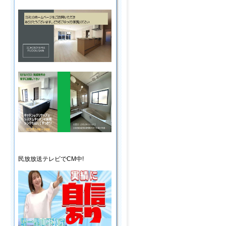
民放放送
テレビ
でCM中!