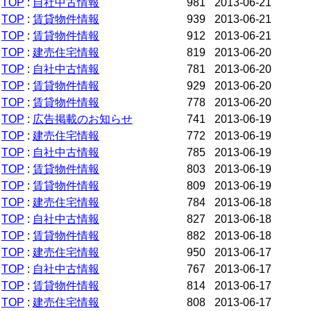
TOP
:
自社中古情報
981
2013-06-21
TOP
:
賃貸物件情報
939
2013-06-21
TOP
:
賃貸物件情報
912
2013-06-21
TOP
:
建売住宅情報
819
2013-06-20
TOP
:
自社中古情報
781
2013-06-20
TOP
:
賃貸物件情報
929
2013-06-20
TOP
:
賃貸物件情報
778
2013-06-20
TOP
:
広告掲載のお知らせ
741
2013-06-19
TOP
:
建売住宅情報
772
2013-06-19
TOP
:
自社中古情報
785
2013-06-19
TOP
:
賃貸物件情報
803
2013-06-19
TOP
:
賃貸物件情報
809
2013-06-19
TOP
:
建売住宅情報
784
2013-06-18
TOP
:
自社中古情報
827
2013-06-18
TOP
:
賃貸物件情報
882
2013-06-18
TOP
:
建売住宅情報
950
2013-06-17
TOP
:
自社中古情報
767
2013-06-17
TOP
:
賃貸物件情報
814
2013-06-17
TOP
:
建売住宅情報
808
2013-06-17