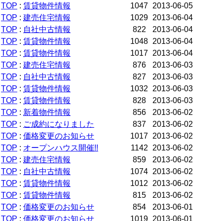
TOP
:
賃貸物件情報
1047
2013-06-05
TOP
:
建売住宅情報
1029
2013-06-04
TOP
:
自社中古情報
822
2013-06-04
TOP
:
賃貸物件情報
1048
2013-06-04
TOP
:
賃貸物件情報
1017
2013-06-04
TOP
:
建売住宅情報
876
2013-06-03
TOP
:
自社中古情報
827
2013-06-03
TOP
:
賃貸物件情報
1032
2013-06-03
TOP
:
賃貸物件情報
828
2013-06-03
TOP
:
新着物件情報
856
2013-06-02
TOP
:
ご成約になりました
837
2013-06-02
TOP
:
価格変更のお知らせ
1017
2013-06-02
TOP
:
オープンハウス開催!!
1142
2013-06-02
TOP
:
建売住宅情報
859
2013-06-02
TOP
:
自社中古情報
1074
2013-06-02
TOP
:
賃貸物件情報
1012
2013-06-02
TOP
:
賃貸物件情報
815
2013-06-02
TOP
:
価格変更のお知らせ
854
2013-06-01
TOP
:
価格変更のお知らせ
1019
2013-06-01