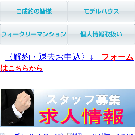
〈解約・退去お申込〉↓
フォーム
は
こちらから