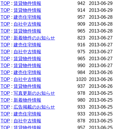
TOP
:
賃貸物件情報
942
2013-06-29
TOP
:
賃貸物件情報
914
2013-06-29
TOP
:
建売住宅情報
957
2013-06-28
TOP
:
自社中古情報
909
2013-06-28
TOP
:
賃貸物件情報
965
2013-06-28
TOP
:
新着物件のお知らせ
823
2013-06-27
TOP
:
建売住宅情報
916
2013-06-27
TOP
:
自社中古情報
975
2013-06-27
TOP
:
賃貸物件情報
965
2013-06-27
TOP
:
賃貸物件情報
990
2013-06-27
TOP
:
建売住宅情報
984
2013-06-26
TOP
:
自社中古情報
1020
2013-06-26
TOP
:
賃貸物件情報
937
2013-06-26
TOP
:
写真更新のお知らせ
978
2013-06-25
TOP
:
新着物件情報
980
2013-06-25
TOP
:
広告掲載のお知らせ
933
2013-06-25
TOP
:
建売住宅情報
933
2013-06-25
TOP
:
自社中古情報
878
2013-06-25
TOP
:
賃貸物件情報
957
2013-06-25